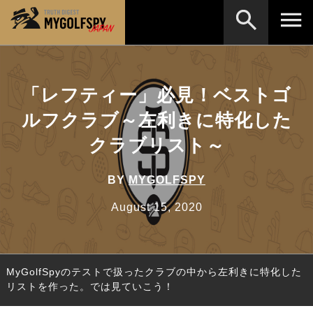
MOST WANTED
テストランキング
「レフティー」必見！ベストゴ
検索
NEW RELEASES
新製品情報
ルフクラブ～左利きに特化した
HOW TO
ゴルフ上達・実践テクニック
※メーカー名やクラブ名など、検索したい事柄を入
クラブリスト～
力してください。
LAB
テスト・データ検証
BY
MYGOLFSPY
Golf News
ゴルフニュース
August 15, 2020
REVIEWS
製品レビュー
DRIVERS
ドライバー
MyGolfSpyのテストで扱ったクラブの中から左利きに特化した
FAIRWAY WOODS
フェアウェイウッド
リストを作った。では見ていこう！
HYBRIDS
ハイブリッド