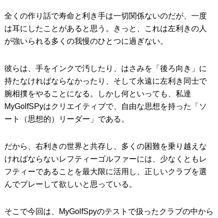
全くの作り話で寿命と利き手は一切関係ないのだが、一度
IRONS
アイアン
は耳にしたことがあると思う。きっと、これは左利きの人
WEDGES
ウェッジ
が強いられる多くの我慢のひとつに過ぎない。
PUTTERS
パター
彼らは、手をインクで汚したり、はさみを「後ろ向き」に
OTHER
その他
持たなければならなかったり、そして永遠に左利き同士で
腕相撲をやることになる。しかし何といっても、私達
Editor’s Picks
編集部のおすすめ
MyGolfSPyはクリエイティブで、自由な思想を持った「ソ
Our Team
ート（思想的）リーダー」である。
私たちのチーム
Our Mission
私たちの使命
だから、右利きの世界と共存し、多くの困難を乗り越えな
ければならないレフティーゴルファーには、少なくともレ
ABOUT US
MyGolfSpyJapanとは？
フティーであることを最大限に活用し、正しいクラブを選
んでプレーして欲しいと思っている。
そこで今回は、MyGolfSpyのテストで扱ったクラブの中から