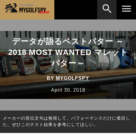
MOST WANTED
テストランキング
データが語るベストパター ～
検索
NEW RELEASES
新製品情報
2018 MOST WANTED マレット
HOW TO
ゴルフ上達・実践テクニック
※メーカー名やクラブ名など、検索したい事柄を入
パター～
力してください。
LAB
テスト・データ検証
BY
MYGOLFSPY
Golf News
ゴルフニュース
April 30, 2018
REVIEWS
製品レビュー
DRIVERS
ドライバー
メーカーの宣伝文句は無視して、パフォーマンスだけに着目し
FAIRWAY WOODS
フェアウェイウッド
た。ぜひこのテスト結果を参考にしてほしい。
HYBRIDS
ハイブリッド