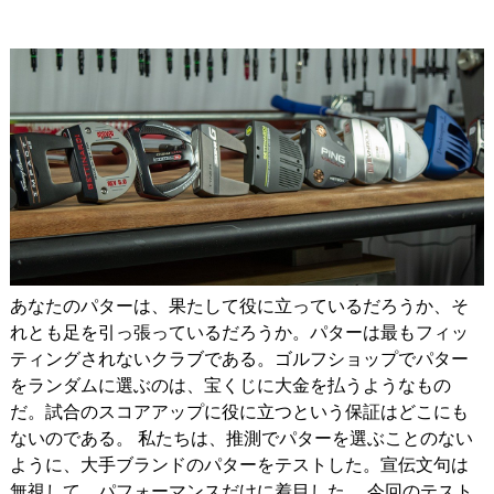
IRONS
アイアン
WEDGES
ウェッジ
PUTTERS
パター
OTHER
その他
Editor’s Picks
編集部のおすすめ
Our Team
私たちのチーム
あなたのパターは、果たして役に立っているだろうか、そ
Our Mission
私たちの使命
れとも足を引っ張っているだろうか。パターは最もフィッ
ティングされないクラブである。ゴルフショップでパター
ABOUT US
MyGolfSpyJapanとは？
をランダムに選ぶのは、宝くじに大金を払うようなもの
だ。試合のスコアアップに役に立つという保証はどこにも
ないのである。 私たちは、推測でパターを選ぶことのない
ように、大手ブランドのパターをテストした。宣伝文句は
無視して、パフォーマンスだけに着目した。 今回のテスト