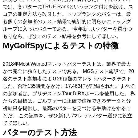
では、各パターにTRUE Rankというランク付けを設け、ス
コアの測定方法を改良した。トップランクのパターは、最
も多くの参加者のテスト結果で統計的に明らかにトップグ
ループに入ったパターである。 今年新しいパターを買うつ
もりなら、ぜひこのテスト結果を参考にしてほしい。
MyGolfSpy
によるテストの特徴
2018年Most Wantedマレットパターテストは、業界で最大
かつ完全に独立したテストである。 MGSテスト施設で、20
名のテスト参加者により26種類のマレットパターをテスト
した。合計135時間をかけ、17,463打が記録された。すべて
の参加者は、ブリヂストンTour B-RXボールを使用した。 私
たちの目標は、ゴルファーに正確で信頼できるデータと分
析結果を提供し、最高のパターを見つける手助けをするこ
とだ。 この記事を、ぜひ新しいマレットパター選びに役立
ててほしい。
パターのテスト方法