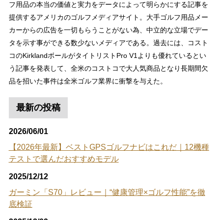
フ用品の本当の価値と実力をデータによって明らかにする記事を
提供するアメリカのゴルフメディアサイト。大手ゴルフ用品メー
カーからの広告を一切もらうことがない為、中立的な立場でデー
タを示す事ができる数少ないメディアである。過去には、コスト
コのKirklandボールがタイトリストPro V1よりも優れているとい
う記事を発表して、全米のコストコで大人気商品となり長期間欠
品を招いた事件は全米ゴルフ業界に衝撃を与えた。
最新の投稿
2026/06/01
【2026年最新】ベストGPSゴルフナビはこれだ｜12機種
テストで選んだおすすめモデル
2025/12/12
ガーミン「S70」レビュー｜“健康管理×ゴルフ性能”を徹
底検証