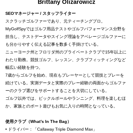
Brittany Olizarowicz
SEOマネージャー / スタッフライター
スクラッチゴルファーであり、元ティーチングプロ。
MyGolfSpyではゴルフ用品テストやゴルフパフォーマンス分野を
担当し、テストデータやスイング理論をアベレージゴルファーに
も分かりやすく伝える記事を数多く手掛けている。
ニューヨーク州とフロリダ州のプライベートクラブで15年以上に
わたり勤務。競技ゴルフ、レッスン、クラブフィッティングなど
幅広い経験を持つ。
7歳からゴルフを始め、現在もプレーヤーとして競技とプレーを
続けている。実測データと実際のプレー経験の両面からゴルファ
ーのクラブ選びをサポートすることを大切にしている。
ゴルフ以外では、ピックルボールやランニング、料理を楽しむほ
か、家族とのボート遊びもお気に入りの時間となっている。
使用クラブ（What's In The Bag）
• ドライバー：「Callaway Triple Diamond Max」