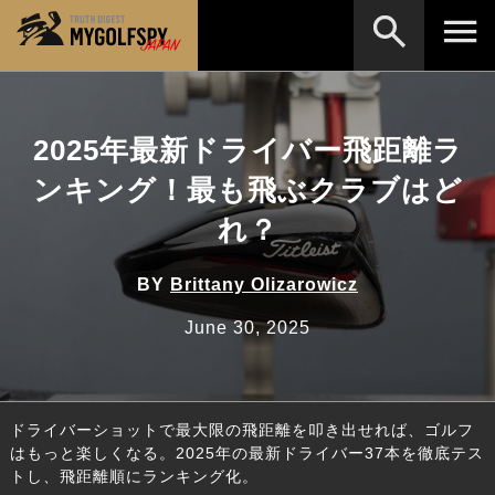
MOST WANTED
テストランキング
2025年最新ドライバー飛距離ラ
検索
NEW RELEASES
新製品情報
ンキング！最も飛ぶクラブはど
HOW TO
ゴルフ上達・実践テクニック
※メーカー名やクラブ名など、検索したい事柄を入
れ？
力してください。
LAB
テスト・データ検証
BY
Brittany Olizarowicz
Golf News
ゴルフニュース
June 30, 2025
REVIEWS
製品レビュー
DRIVERS
ドライバー
ドライバーショットで最大限の飛距離を叩き出せれば、ゴルフ
FAIRWAY WOODS
フェアウェイウッド
はもっと楽しくなる。2025年の最新ドライバー37本を徹底テス
トし、飛距離順にランキング化。
HYBRIDS
ハイブリッド