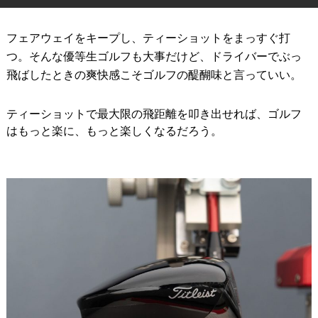
IRONS
アイアン
フェアウェイをキープし、ティーショットをまっすぐ打
WEDGES
ウェッジ
つ。そんな優等生ゴルフも大事だけど、ドライバーでぶっ
飛ばしたときの爽快感こそゴルフの醍醐味と言っていい。
PUTTERS
パター
OTHER
ティーショットで最大限の飛距離を叩き出せれば、ゴルフ
その他
はもっと楽に、もっと楽しくなるだろう。
Editor’s Picks
編集部のおすすめ
Our Team
私たちのチーム
Our Mission
私たちの使命
ABOUT US
MyGolfSpyJapanとは？