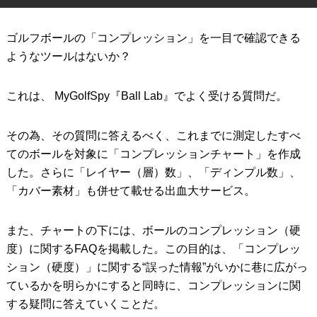
IRONS
アイアン
ゴルフボールの「コンプレッション」を一目で確認できる
WEDGES
ウェッジ
ようなツールはないか？
PUTTERS
パター
これは、 MyGolfSpy『Ball Lab』でよく受ける質問だ。
OTHER
その他
その為、その質問に答えるべく、これまでに測定したすべ
Editor’s Picks
編集部のおすすめ
てのボールを対象に「コンプレッションチャート」を作成
Our Team
した。さらに「レイヤー（層）数」、「ディンプル数」、
私たちのチーム
「カバー素材」も併せて載せる出血大サービス。
Our Mission
私たちの使命
また、チャートの下には、ボールのコンプレッション（硬
ABOUT US
MyGolfSpyJapanとは？
度）に関するFAQを掲載した。この目的は、「コンプレッ
ション（硬度）」に関する“誤った情報”がいかに巷に広がっ
ているかを明らかにすると同時に、コンプレッションに関
する疑問に答えていくことだ。