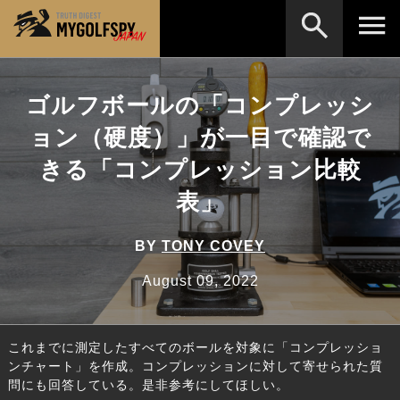
MOST WANTED
テストランキング
ゴルフボールの「コンプレッシ
NEW RELEASES
ョン（硬度）」が一目で確認で
新製品情報
きる「コンプレッション比較
HOW TO
ゴルフ上達・実践テクニック
※メーカー名やクラブ名など、検索したい事柄を入力してください。
表」
LAB
テスト・データ検証
Golf News
ゴルフニュース
BY
TONY COVEY
REVIEWS
August 09, 2022
製品レビュー
DRIVERS
ドライバー
これまでに測定したすべてのボールを対象に「コンプレッショ
FAIRWAY WOODS
フェアウェイウッド
ンチャート」を作成。コンプレッションに対して寄せられた質
問にも回答している。是非参考にしてほしい。
HYBRIDS
ハイブリッド