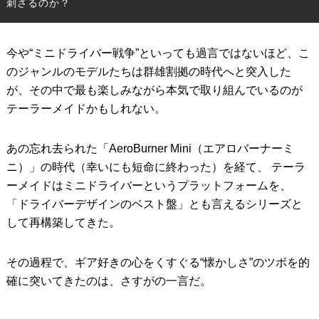
刺さるのか？
IRONS
アイアン
今や“ミニドライバー戦争”といっても過言ではないほど、こ
WEDGES
ウェッジ
のジャンルのモデルたちは群雄割拠の時代へと突入した
PUTTERS
パター
が、その中で最も楽しみながら本気で取り組んでいるのが
テーラーメイドかもしれない。
OTHER
その他
Editor’s Picks
編集部のおすすめ
あの忘れ去られた「AeroBurner Mini（エアロバーナーミ
ニ）」の時代（幸いにも短命に終わった）を経て、 テーラ
Our Team
私たちのチーム
ーメイドはミニドライバーというプラットフォームを、
Our Mission
「ドライバーデザインのベスト盤」とも言えるシリーズと
私たちの使命
して再構築してきた。
ABOUT US
MyGolfSpyJapanとは？
その過程で、ギア好きの心をくすぐる“懐かしさ”のツボを的
確に突いてきたのは、さすがの一言だ。