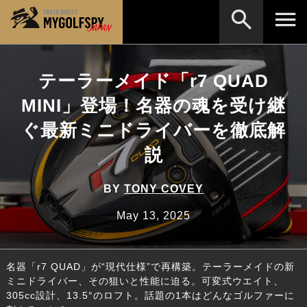
MOST WANTED
テストランキング
テーラーメイド「r7 QUAD
検索
NEW RELEASES
MINI」登場！名器の魂を受け継
新製品情報
ぐ最新ミニドライバーを徹底解
HOW TO
ゴルフ上達・実践テクニック
※メーカー名やクラブ名など、検索したい事柄を入
力してください。
説
LAB
テスト・データ検証
Golf News
ゴルフニュース
BY
TONY COVEY
REVIEWS
May 13, 2025
製品レビュー
DRIVERS
ドライバー
名器「r7 QUAD」が“現代仕様”で再構築。テーラーメイドの新
FAIRWAY WOODS
フェアウェイウッド
ミニドライバー、その狙いと性能に迫る。可変式ウエイト、
305cc設計、13.5°のロフト。話題の1本はどんなゴルファーに
HYBRIDS
ハイブリッド