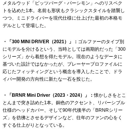
メタルウッド「ピッツバーグ・パーシモン」へのリスペク
トを込めた1本。名前も形状もクラシックスタイルを踏襲し
つつ、ミニドライバーを現代仕様に仕上げた最初の本格モ
デルとして登場した。
・「300 MINI DRIVER（2021）」：
ゴルファーのタイプ別
にモデルを分けるという、当時としては画期的だった「300
シリーズ」から着想を得たモデル。現在のようなデータに
基づいた設計ではなかったが、プレーヤープロファイルに
応じたフィッティングという概念を導入したことで、ドラ
イバー開発の方向性に新たな一石を投じた。
・「BRNR Mini Driver（2023・2024）」：
懐かしさをとこ
とんまで突き詰めた1本。銅色のアクセント、リバーシブル
仕様のヘッドカバー、そして90年代後半の「BRNRシリー
ズ」を彷彿とさせるデザインなど、往年のファンの心をく
すぐる仕上がりとなっている。