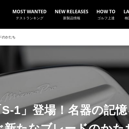
MOST WANTED
NEW RELEASES
HOW TO
L
テストランキング
新製品情報
ゴルフ上達
検
ドのかたち
名やクラブ名など、検索したい事柄を入力してください。
S-1」登場！名器の記
ぐ新たなブレードのかた