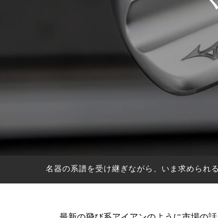
HYBRIDS
ハイブリッド
IRONS
アイアン
WEDGES
ウェッジ
PUTTERS
パター
OTHER
その他
Editor’s Picks
編集部のおすすめ
Our Team
私たちのチーム
Our Mission
私たちの使命
名器の系譜を受け継ぎながら、いま求められ
ABOUT US
MyGolfSpyJapanとは？
最新の飛び系アイアンのように市場の話