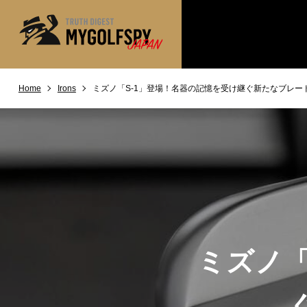
Home
Irons
ミズノ「S-1」登場！名器の記憶を受け継ぐ新たなブレー
MOST WANTED
テストランキング
NEW RELEASES
新製品情報
※メーカー
HOW TO
ゴルフ上達・実践テクニック
LAB
テスト・データ検証
Golf News
ゴルフニュース
REVIEWS
製品レビュー
ミズノ「
DRIVERS
ドライバー
FAIRWAY WOODS
フェアウェイウッド