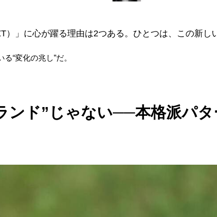
ング ZT）」に心が躍る理由は2つある。ひとつは、この新
る“変化の兆し”だ。
ブランド”じゃない──本格派パ