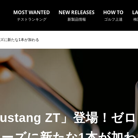
MOST WANTED
NEW RELEASES
HOW TO
L
テストランキング
新製品情報
ゴルフ上達
検
リーズに新たな1本が加わる
名やクラブ名など、検索したい事柄を入力してください。
ustang ZT」登場！
リーズに新たな1本が加わ