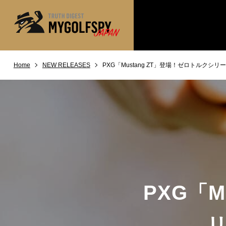
Home
NEW RELEASES
PXG「Mustang ZT」登場！ゼロトルクシ
MOST WANTED
テストランキング
NEW RELEASES
新製品情報
※メーカー
HOW TO
ゴルフ上達・実践テクニック
LAB
テスト・データ検証
Golf News
ゴルフニュース
REVIEWS
製品レビュー
PXG「M
DRIVERS
ドライバー
FAIRWAY WOODS
フェアウェイウッド