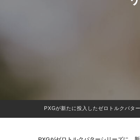
HYBRIDS
ハイブリッド
IRONS
アイアン
WEDGES
ウェッジ
PUTTERS
パター
OTHER
その他
Editor’s Picks
編集部のおすすめ
Our Team
私たちのチーム
Our Mission
私たちの使命
PXGが新たに投入したゼロトルクパター
ABOUT US
MyGolfSpyJapanとは？
PXGがゼロトルクパターシリーズに、新