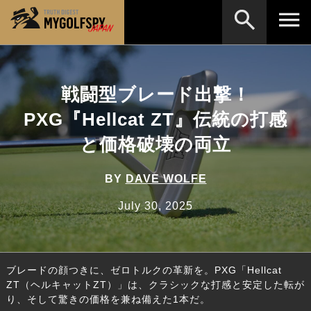
MOST WANTED
テストランキング
戦闘型ブレード出撃！
検索
NEW RELEASES
新製品情報
PXG『Hellcat ZT』伝統の打感
HOW TO
ゴルフ上達・実践テクニック
※メーカー名やクラブ名など、検索したい事柄を入
と価格破壊の両立
力してください。
LAB
テスト・データ検証
BY
DAVE WOLFE
Golf News
ゴルフニュース
July 30, 2025
REVIEWS
製品レビュー
DRIVERS
ドライバー
ブレードの顔つきに、ゼロトルクの革新を。PXG「Hellcat
FAIRWAY WOODS
フェアウェイウッド
ZT（ヘルキャットZT）」は、クラシックな打感と安定した転が
り、そして驚きの価格を兼ね備えた1本だ。
HYBRIDS
ハイブリッド