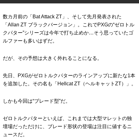
IRONS
アイアン
数カ月前の「Bat Attack ZT」、そして先月発表された
WEDGES
ウェッジ
「Allan ZT ブラックバージョン」。これでPXGの“ゼロトル
クパター”シリーズは今年で打ち止めか…そう思っていたゴ
PUTTERS
パター
ルファーも多いはずだ。
OTHER
その他
だが、その予想は大きく外れることになる。
Editor’s Picks
編集部のおすすめ
Our Team
先日、PXGがゼロトルクパターのラインアップに新たな1本
私たちのチーム
を追加した。その名も「Hellcat ZT（ヘルキャットZT）」。
Our Mission
私たちの使命
しかも今回は“ブレード型”だ。
ABOUT US
MyGolfSpyJapanとは？
ゼロトルクパターといえば、これまでは大型マレットの独
壇場だっただけに、ブレード形状の登場は注目に値するニ
ュースだ。