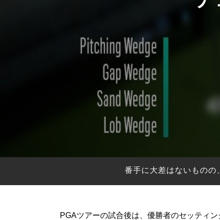
HYBRIDS
ハイブリッド
IRONS
アイアン
WEDGES
ウェッジ
PUTTERS
パター
OTHER
その他
Editor’s Picks
編集部のおすすめ
Our Team
私たちのチーム
Our Mission
私たちの使命
番手に大差はないものの
ABOUT US
MyGolfSpyJapanとは？
PGAツアーの試合後は、優勝者のセッティ