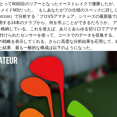
にとって80回目のツアーとなったイーストレイクで優勝したが
ラーメイドM3だった。 もしあなたがプロ仕様のスペックに詳
rccos）で分析する「プロVSアマチュア」シリーズの最新版
する14本のクラブから、何を学ぶことができるだろうか。 ア
を格納している。これを使えば、ありとあらゆる切り口でアマ
り付けられたセンサーを使って、コースでのデータを収集する
の戦略を表示してくれる。さらに高度な分析結果を応用して、
た結果、最も一般的な構成は以下のようになった。