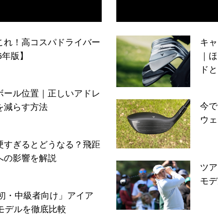
これ！高コスパドライバー
キャ
6年版】
｜ほ
ドと
ボール位置｜正しいアドレ
今で
を減らす方法
ウェ
硬すぎるとどうなる？飛距
への影響を解説
ツア
モデ
「初・中級者向け」アイア
モデルを徹底比較