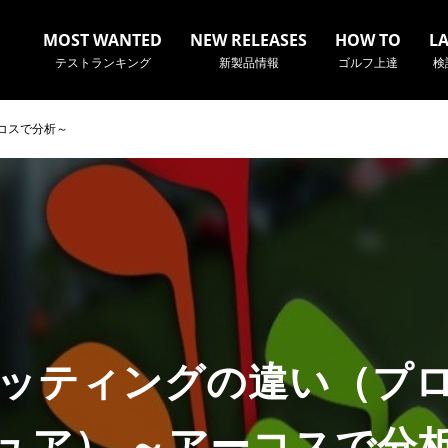
MOST WANTED
NEW RELEASES
HOW TO
L
テストランキング
新製品情報
ゴルフ上達
検
ーコスで分析～
名やクラブ名など、検索したい事柄を入力してください。
ッティングの違い（プロ 
ュア） ～アーコスで分