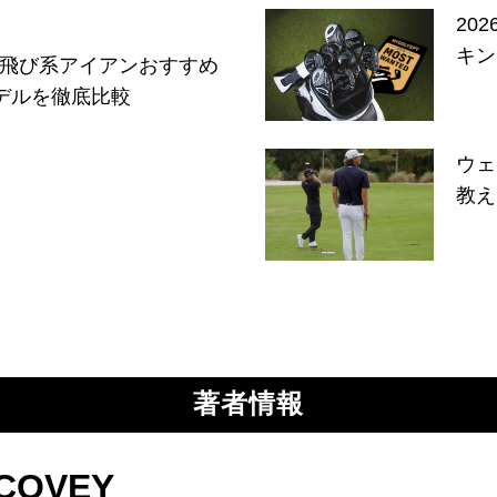
20
キン
向け飛び系アイアンおすすめ
デルを徹底比較
ウェ
教え
著者情報
COVEY