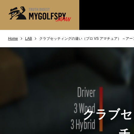
Home
LAB
クラブセッティングの違い（プロ VS アマチュア） ～ア
MOST WANTED
テストランキング
NEW RELEASES
新製品情報
※メーカー
HOW TO
ゴルフ上達・実践テクニック
LAB
テスト・データ検証
Golf News
ゴルフニュース
REVIEWS
製品レビュー
クラブセ
DRIVERS
ドライバー
FAIRWAY WOODS
チ
フェアウェイウッド