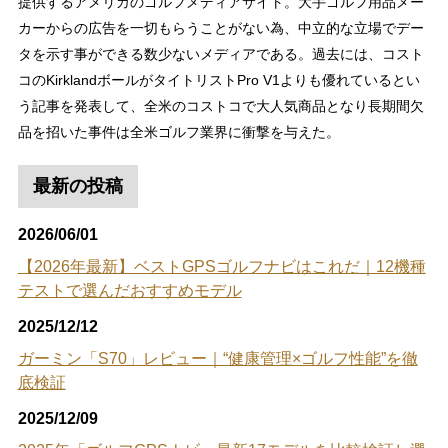
提供するアメリカのゴルフメディアサイト。大手ゴルフ用品メー
カーからの広告を一切もらうことがない為、中立的な立場でデー
タを示す事ができる数少ないメディアである。過去には、コスト
コのKirklandボールがタイトリストPro V1よりも優れているとい
う記事を発表して、全米のコストコで大人気商品となり長期間欠
品を招いた事件は全米ゴルフ業界に衝撃を与えた。
最新の投稿
2026/06/01
【2026年最新】ベストGPSゴルフナビはこれだ｜12機種
テストで選んだおすすめモデル
2025/12/12
ガーミン「S70」レビュー｜“健康管理×ゴルフ性能”を徹
底検証
2025/12/09