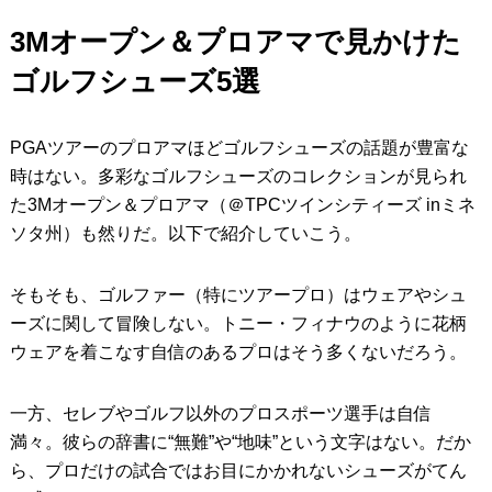
3Mオープン＆プロアマで見かけた
IRONS
アイアン
ゴルフシューズ5選
WEDGES
ウェッジ
PUTTERS
パター
PGAツアーのプロアマほどゴルフシューズの話題が豊富な
OTHER
時はない。多彩なゴルフシューズのコレクションが見られ
その他
た3Mオープン＆プロアマ（＠TPCツインシティーズ inミネ
Editor’s Picks
編集部のおすすめ
ソタ州）も然りだ。以下で紹介していこう。
Our Team
私たちのチーム
そもそも、ゴルファー（特にツアープロ）はウェアやシュ
Our Mission
私たちの使命
ーズに関して冒険しない。トニー・フィナウのように花柄
ウェアを着こなす自信のあるプロはそう多くないだろう。
ABOUT US
MyGolfSpyJapanとは？
一方、セレブやゴルフ以外のプロスポーツ選手は自信
満々。彼らの辞書に“無難”や“地味”という文字はない。だか
ら、プロだけの試合ではお目にかかれないシューズがてん