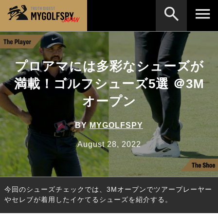
MOST WANTED
テストランキング
プロアマには多彩なシューズが
検索
NEW RELEASES
新製品情報
満載！ゴルフシューズ5選 ＠3M
HOW TO
ゴルフ上達・実践テクニック
※メーカー名やクラブ名など、検索したい事柄を入
オープン
力してください。
LAB
テスト・データ検証
BY
MYGOLFSPY
Golf News
ゴルフニュース
August 28, 2022
REVIEWS
製品レビュー
DRIVERS
ドライバー
今回のシューズチェックでは、3Mオープンでツアープレーヤー
FAIRWAY WOODS
フェアウェイウッド
やセレブが着用したイケてるシューズを紹介する。
HYBRIDS
ハイブリッド