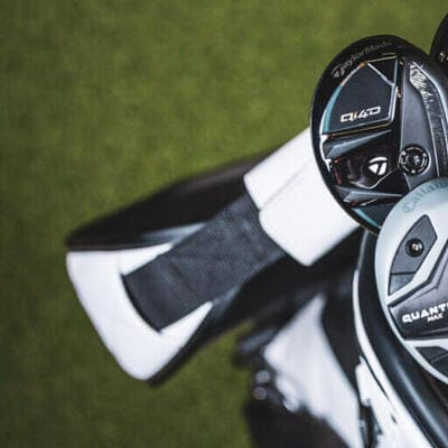
HYBRIDS
ハイブリッド
IRONS
アイアン
WEDGES
ウェッジ
PUTTERS
パター
OTHER
その他
Editor’s Picks
編集部のおすすめ
Our Team
私たちのチーム
Our Mission
私たちの使命
ABOUT US
MyGolfSpyJapanとは？