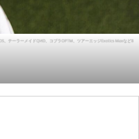
OS、テーラーメイドQi4D、コブラOPTM、ツアーエッジExotics Maxなど8