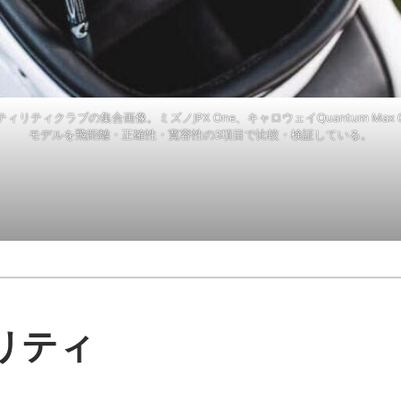
ユーティリティクラブの集合画像。ミズノJPX One、キャロウェイQuantum Max 
モデルを飛距離・正確性・寛容性の3項目で比較・検証している。
ィリティ