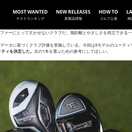
MOST WANTED
NEW RELEASES
HOW TO
L
テストランキング
新製品情報
ゴルフ上達
検
ファーにとって欠かせないクラブだ。飛距離とやさしさを両立できる一
て、データに基づくクラブ評価を実施している。今回は8モデルのユーティリ
リティを決定した。
次の1本を選ぶための参考にしてほしい。
名やクラブ名など、検索したい事柄を入力してください。