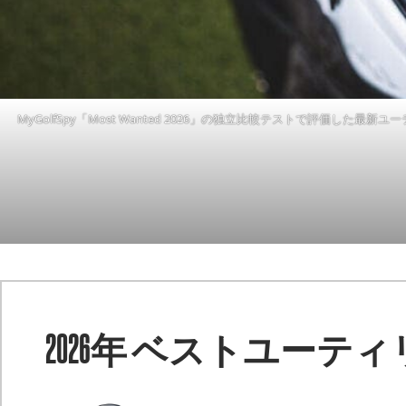
MyGolfSpy「Most Wanted 2026」の独立比較テストで評価した最新
2026年 ベストユーテ