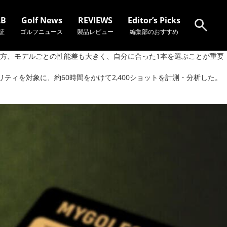
AB
Golf News
REVIEWS
Editor’s Picks
証
ゴルフニュース
製品レビュー
編集部のおすすめ
方、モデルごとの性能差も大きく、自分に合った1本を選ぶことが重要
検索
ティを対象に、約60時間をかけて2,400ショットを計測・分析した。