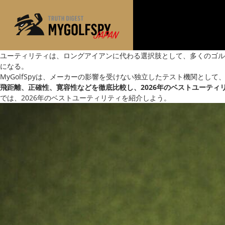
ユーティリティは、ロングアイアンに代わる選択肢として、多くのゴル
になる。
MOST WANTED
テストランキング
MyGolfSpyは、メーカーの影響を受けない独立したテスト機関とし
飛距離、正確性、寛容性などを徹底比較し、2026年のベストユーティ
NEW RELEASES
新製品情報
では、2026年のベストユーティリティを紹介しよう。
※メーカー
HOW TO
ゴルフ上達・実践テクニック
LAB
テスト・データ検証
Golf News
ゴルフニュース
REVIEWS
製品レビュー
DRIVERS
ドライバー
FAIRWAY WOODS
フェアウェイウッド