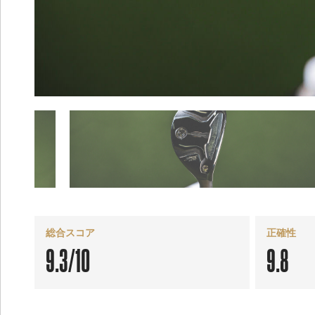
総合スコア
正確性
9.3/10
9.8