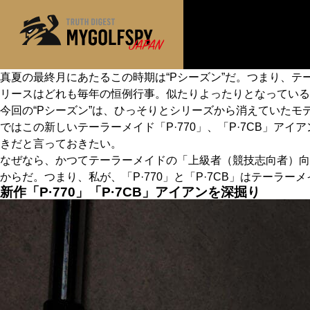
真夏の最終月にあたるこの時期は“Pシーズン”だ。つまり、
リースはどれも毎年の恒例行事。似たりよったりとなっている
MOST WANTED
テストランキング
今回の“Pシーズン”は、ひっそりとシリーズから消えていたモ
NEW RELEASES
ではこの新しいテーラーメイド「P·770」、「P·7CB」
新製品情報
きだと言っておきたい。
※メーカー
HOW TO
ゴルフ上達・実践テクニック
なぜなら、かつてテーラーメイドの「上級者（競技志向者）向
からだ。つまり、私が、「P·770」と「P·7CB」はテー
LAB
テスト・データ検証
新作「P·770」「P·7CB」アイアンを深掘り
Golf News
ゴルフニュース
REVIEWS
製品レビュー
DRIVERS
ドライバー
FAIRWAY WOODS
フェアウェイウッド