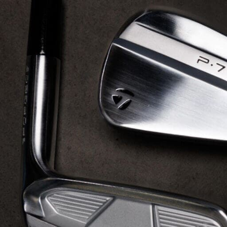
HYBRIDS
ハイブリッド
IRONS
アイアン
WEDGES
ウェッジ
PUTTERS
パター
OTHER
その他
Editor’s Picks
編集部のおすすめ
Our Team
私たちのチーム
Our Mission
私たちの使命
ABOUT US
MyGolfSpyJapanとは？