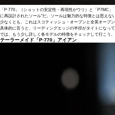
「P·770」（ショットの安定性・再現性がウリ）と「P7M
に再設計されたソール”だ。ソールは魅力的な特徴とは思えな
少なくとも、これはスコティッシュ・オープンと全英オープン
具体的に言うと、リーディングエッジの半径がタイトになって
では、もう少し詳しく各モデルの特徴をチェックして行こう。
テーラーメイド「P·770」アイアン