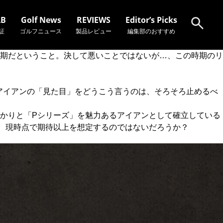
AB
Golf News
REVIEWS
Editor’s Picks
証
ゴルフニュース
製品レビュー
編集部のおすすめ
時期だということ。決して悪いことではないが…、この時期のリ
検索
」アイアンの「見た目」をどうこう言うのは、そろそろ止めるべ
かりと「Pシリーズ」を魅力あるアイアンとして確立している
ら、現時点で期待以上を想定するのではないだろうか？