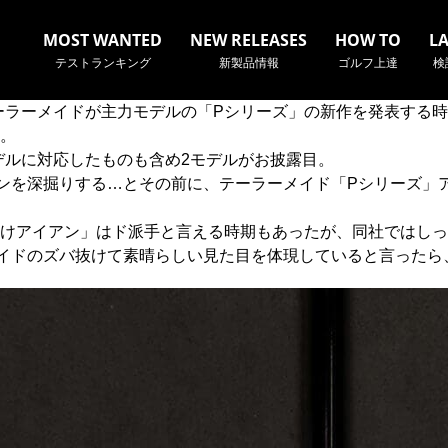
MOST WANTED
NEW RELEASES
HOW TO
L
テストランキング
新製品情報
ゴルフ上達
検
テーラーメイドが主力モデルの「Pシリーズ」の新作を発表する
。
デルに対応したものも含め2モデルがお披露目。
アイアンを深掘りする…とその前に、テーラーメイド「Pシリーズ
名やクラブ名など、検索したい事柄を入力してください。
けアイアン」はド派手と言える時期もあったが、同社ではしっ
ラーメイドのズバ抜けて素晴らしい見た目を体現していると言った