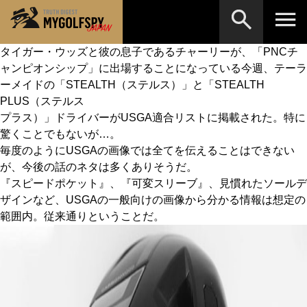
タイガー・ウッズと彼の息子であるチャーリーが、「PNCチ
ャンピオンシップ」に出場することになっている今週、テーラ
MOST WANTED
テストランキング
ーメイドの「STEALTH（ステルス）」と「STEALTH
検索
NEW RELEASES
PLUS（ステルス
新製品情報
プラス）」ドライバーがUSGA適合リストに掲載された。特に
HOW TO
ゴルフ上達・実践テクニック
※メーカー名やクラブ名など、検索したい事柄を入
驚くことでもないが…。
力してください。
毎度のようにUSGAの画像では全てを伝えることはできない
LAB
テスト・データ検証
が、今後の話のネタは多くありそうだ。
『スピードポケット』、『可変スリーブ』、見慣れたソールデ
Golf News
ゴルフニュース
ザインなど、USGAの一般向けの画像から分かる情報は想定の
REVIEWS
範囲内。従来通りということだ。
製品レビュー
DRIVERS
ドライバー
FAIRWAY WOODS
フェアウェイウッド
HYBRIDS
ハイブリッド