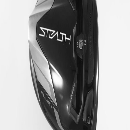
IRONS
アイアン
WEDGES
ウェッジ
PUTTERS
パター
OTHER
その他
Editor’s Picks
編集部のおすすめ
Our Team
私たちのチーム
Our Mission
私たちの使命
ABOUT US
MyGolfSpyJapanとは？