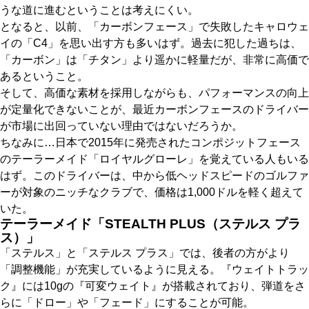
うな道に進むということは考えにくい。
となると、以前、「カーボンフェース」で失敗したキャロウェ
イの「C4」を思い出す方も多いはず。過去に犯した過ちは、
「カーボン」は「チタン」より遥かに軽量だが、非常に高価で
あるということ。
そして、高価な素材を採用しながらも、パフォーマンスの向上
が定量化できないことが、最近カーボンフェースのドライバー
が市場に出回っていない理由ではないだろうか。
ちなみに…日本で2015年に発売されたコンポジットフェース
のテーラーメイド「ロイヤルグローレ」を覚えている人もいる
はず。このドライバーは、中から低ヘッドスピードのゴルファ
ーが対象のニッチなクラブで、価格は1,000ドルを軽く超えて
いた。
テーラーメイド「STEALTH PLUS（ステルス プラ
ス）」
「ステルス」と「ステルス プラス」では、後者の方がより
「調整機能」が充実しているように見える。『ウェイトトラッ
ク』には10gの『可変ウェイト』が搭載されており、弾道をさ
らに「ドロー」や「フェード」にすることが可能。