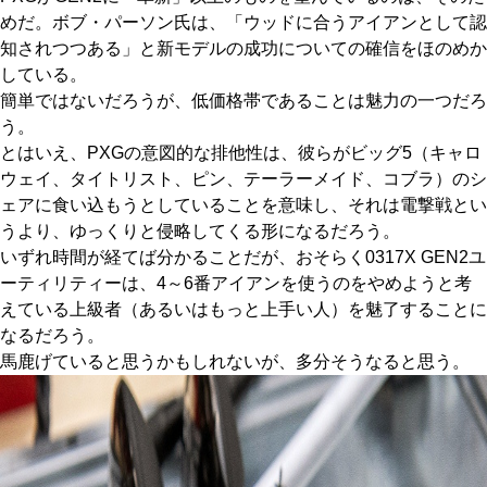
めだ。ボブ・パーソン氏は、「ウッドに合うアイアンとして認
知されつつある」と新モデルの成功についての確信をほのめか
している。
簡単ではないだろうが、低価格帯であることは魅力の一つだろ
う。
とはいえ、PXGの意図的な排他性は、彼らがビッグ5（キャロ
ウェイ、タイトリスト、ピン、テーラーメイド、コブラ）のシ
ェアに食い込もうとしていることを意味し、それは電撃戦とい
うより、ゆっくりと侵略してくる形になるだろう。
いずれ時間が経てば分かることだが、おそらく0317X GEN2ユ
ーティリティーは、4～6番アイアンを使うのをやめようと考
えている上級者（あるいはもっと上手い人）を魅了することに
なるだろう。
馬鹿げていると思うかもしれないが、多分そうなると思う。