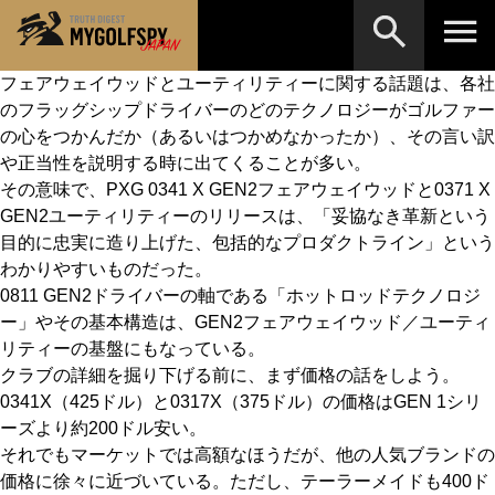
フェアウェイウッドとユーティリティーに関する話題は、各社
のフラッグシップドライバーのどのテクノロジーがゴルファー
MOST WANTED
テストランキング
の心をつかんだか（あるいはつかめなかったか）、その言い訳
検索
NEW RELEASES
や正当性を説明する時に出てくることが多い。
新製品情報
その意味で、PXG 0341 X GEN2フェアウェイウッドと0371 X
HOW TO
ゴルフ上達・実践テクニック
※メーカー名やクラブ名など、検索したい事柄を入
GEN2ユーティリティーのリリースは、「妥協なき革新という
力してください。
目的に忠実に造り上げた、包括的なプロダクトライン」という
LAB
テスト・データ検証
わかりやすいものだった。
0811 GEN2ドライバーの軸である「ホットロッドテクノロジ
Golf News
ゴルフニュース
ー」やその基本構造は、GEN2フェアウェイウッド／ユーティ
REVIEWS
リティーの基盤にもなっている。
製品レビュー
クラブの詳細を掘り下げる前に、まず価格の話をしよう。
DRIVERS
ドライバー
0341X（425ドル）と0317X（375ドル）の価格はGEN 1シリ
ーズより約200ドル安い。
FAIRWAY WOODS
フェアウェイウッド
それでもマーケットでは高額なほうだが、他の人気ブランドの
価格に徐々に近づいている。ただし、テーラーメイドも400ド
HYBRIDS
ハイブリッド