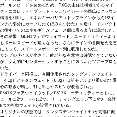
ボールスピードを速めるため、PXGの主任技術者であるマイ
ク・ニコレットとブラッド・シュワイガートの両氏はクラウン
構造を利用し、エネルギーバリア（トップラインから約1/2イ
ンチの部分にカーブしたくぼみをつけた）を造り、インパクト
の後すべてのエネルギーがフェース側に戻るように設計した。
その結果、GEN1フェアウェイウッド／ユーティリティーより
もボールスピードが速くなった。さらにラインの意図せぬ恩恵
によって、スイートスポットが一列に収束したのだ。
サンプルサイズが小さく、統計的な有意性は確認できていない
が、安定的にセンターヒットすることに気づいたツアープロも
いた。
ドライバーと同様に、今回使用されたタングステンウェイト
（4.1g）とチタンウェイト（0.8g）は前モデルより重いので重
心の動きが増し、打ち出しやスピンが改善された。
0341Xフェアウェイウッド／0317Xユーティリティーともに、
ヒールに2つ、トゥに2つ、リーディングエッジ下に4つ、合計
8つの可動ウェイトが設置されている。
オリジナルの状態では、タングステンウェイト4つが前部に配