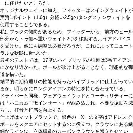
ーに任せたいところだ。
オリジナルウェイトに加え、フィッターはスイングウェイトが
実質1ポイント（1.6g）分軽い2.5gのタングステンウェイトを
使用することもできる。
私はフックの傾向があるため、フィッターから、前方のヒール
部分からトゥ側へ重いウェイト2つを移動するようアドバイス
を受けた。他にも調整は必要だろうが、これによってニュート
ラルな状態に近づいた。
最初のテストでは、17度のハイブリッドの弾道は3番アイアン
にかなり近かった。ボールが吹け上がることなく、理想的な弾
道を描いた。
結果的に期待通りの性能を持ったハイブリッドに仕上がってい
るが、明らかにロングアイアンの特性を持ち合わせている。
ドライバーと同様、フェアウェイウッドとユーティリティーに
は「ハニカムTPEインサート」が組み込まれ、不要な振動を減
らし、打音と打感を向上する。
仕上げはマットブラックで、銀色の「X」の文字はアドレスで
ボールをスクエアにセットするのに役立つ。クラウンにある繊
細なラインは、立体構造のカーボンクラウンを際立たせてい