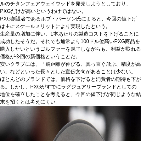
ルのチタンフェアウェイウッドを発売しようとしており、
IRONS
PXGだけが高いというわけではない。
アイアン
PXG創設者であるボブ・パーソン氏によると、今回の値下げ
WEDGES
ウェッジ
は主にスケールメリットにより実現したという。
生産量の増加に伴い、1本あたりの製造コストを下げることに
PUTTERS
パター
成功したそうだ。それでも通常より100ドル位高いPXG商品を
購入したいというゴルファーを魅了しながらも、利益が取れる
OTHER
その他
価格が今回の新価格ということだ。
Editor’s Picks
安いクラブには、「飛距離が伸びる、真っ直ぐ飛ぶ、精度が高
編集部のおすすめ
い」などといった長々とした宣伝文句があることは少ない。
Our Team
私たちのチーム
ほとんどのブランドでは、価格を下げると消費者の期待も下が
る。しかし、PXGがすでにラグジュアリーブランドとしての
Our Mission
私たちの使命
地位を確立したことを考えると、今回の値下げが同じような結
末を招くとは考えにくい。
ABOUT US
MyGolfSpyJapanとは？