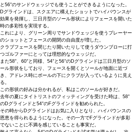
と56°のサンドウェッジでも使うことができるようになった。
Dグラインドは、スクエアに構えたショットでハイバウンスが
効果を発揮し、三日月型のソール形状によりフェースを開いた
時の多彩性を実現する。
これにより、グリーン周りでサンドウェッジを使うプレーヤー
のショットとフェースの開閉の自由度が増した。
クラブフェースを閉じたり開いたりして使うダウンブローに打
つゴルファーにとっては理想的なウェッジだ。
また58°、60°と同様、54°と56°のDグラインドは三日月型のソ
ール形状をしており、フェースを開くとソールが地面に近づ
き、アドレス時にボールの下にクラブが入っているように見え
る。
この形状の好みは分かれるが、私はこのソールが好きだ。
去年の夏にタイトリストのフィッティングを受けた時は、58°
のDグラインドと54°のFグラインドを勧められた。
その時からDグラインドはお気に入りとなり、ハイバウンスの
恩恵を得られるようになった。その一方でFグラインドが多彩
でないことに不満を感じていることも事実だ。
敢えて言うなら、54°のDグラインドを試す気は満々だし、次