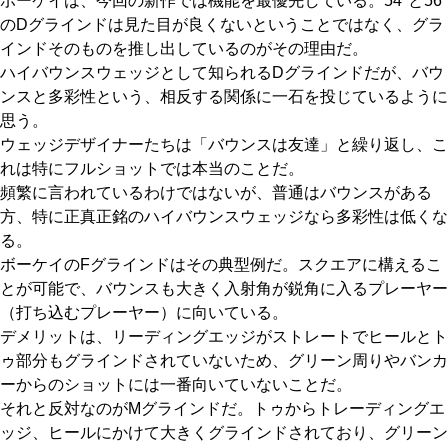
ボーケイは、今回の新作では機能を最優先している。54°と56°
のDグラインドは見た目が良くないということではなく、グラ
インドそのものを推し出しているのがその理由だ。
ハイバウンスウェッジとして知られるDグラインドだが、バウ
ンスと多彩性という、相反する関係に一石を投じているように
思う。
ウェッジデザイナーたちは「バウンスは友達」と繰り返し、こ
れは特にフルショットでは本当のことだ。
頻繁に言われているわけではないが、普通はバウンスがある
方、特に正真正銘のハイバウンスウェッジなら多彩性は低くな
る。
ボーケイのFグラインドはその典型例だ。スクエアに構えるこ
とが可能で、バウンスも大きく入射角が鋭角に入るプレーヤー
（打ち込むプレーヤー）に向いている。
デメリットは、リーディングエッジがストレートでヒールとト
ゥ部分もグラインドされていないため、グリーン周りやバンカ
ーからのショットには一番向いていないことだ。
それと反対なのがMグラインドだ。トゥからトレーディングエ
ッジ、ヒールにかけて大きくグラインドされており、グリーン