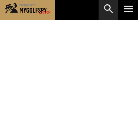
MOST WANTED
テストランキング
検索
NEW RELEASES
新製品情報
HOW TO
ゴルフ上達・実践テクニック
※メーカー名やクラブ名など、検索したい事柄を入
力してください。
LAB
テスト・データ検証
Golf News
ゴルフニュース
REVIEWS
製品レビュー
DRIVERS
ドライバー
FAIRWAY WOODS
フェアウェイウッド
HYBRIDS
ハイブリッド