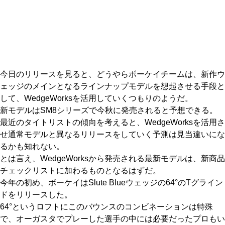
IRONS
アイアン
WEDGES
ウェッジ
PUTTERS
パター
今日のリリースを見ると、どうやらボーケイチームは、新作ウ
OTHER
その他
ェッジのメインとなるラインナップモデルを想起させる手段と
して、WedgeWorksを活用していくつもりのようだ。
Editor’s Picks
編集部のおすすめ
新モデルはSM8シリーズで今秋に発売されると予想できる。
Our Team
最近のタイトリストの傾向を考えると、WedgeWorksを活用さ
私たちのチーム
せ通常モデルと異なるリリースをしていく予測は見当違いにな
Our Mission
私たちの使命
るかも知れない。
とは言え、WedgeWorksから発売される最新モデルは、新商品
ABOUT US
MyGolfSpyJapanとは？
チェックリストに加わるものとなるはずだ。
今年の初め、ボーケイはSlute Blueウェッジの64°のTグライン
ドをリリースした。
64°というロフトにこのバウンスのコンビネーションは特殊
で、オーガスタでプレーした選手の中には必要だったプロもい