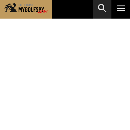
MOST WANTED
テストランキング
検索
NEW RELEASES
新製品情報
HOW TO
ゴルフ上達・実践テクニック
※メーカー名やクラブ名など、検索したい事柄を入
力してください。
LAB
テスト・データ検証
Golf News
ゴルフニュース
REVIEWS
製品レビュー
DRIVERS
ドライバー
FAIRWAY WOODS
フェアウェイウッド
HYBRIDS
ハイブリッド