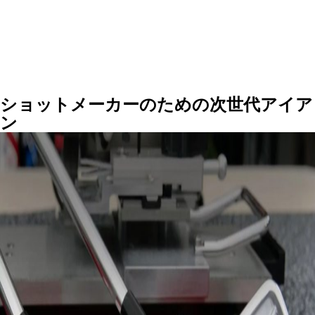
IRONS
アイアン
WEDGES
ウェッジ
PUTTERS
パター
ショットメーカーのための次世代アイア
OTHER
その他
ン
Editor’s Picks
編集部のおすすめ
Our Team
私たちのチーム
Our Mission
私たちの使命
ABOUT US
MyGolfSpyJapanとは？