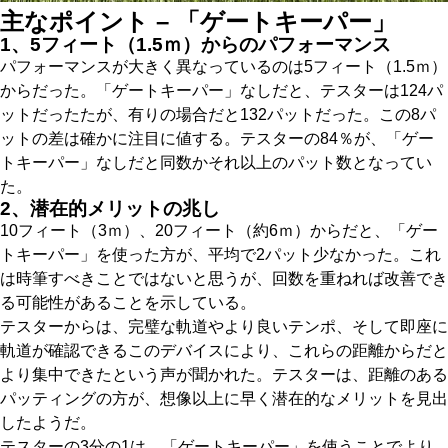
主なポイント – 「ゲートキーパー」
1、5フィート（1.5ｍ）からのパフォーマンス
パフォーマンスが大きく異なっているのは5フィート（1.5ｍ）
からだった。「ゲートキーパー」なしだと、テスターは124パ
ットだったたが、有りの場合だと132パットだった。この8パ
ットの差は確かに注目に値する。テスターの84％が、「ゲー
トキーパー」なしだと同数かそれ以上のパット数となってい
た。
2、潜在的メリットの兆し
10フィート（3ｍ）、20フィート（約6ｍ）からだと、「ゲー
トキーパー」を使った方が、平均で2パット少なかった。これ
は時筆すべきことではないと思うが、回数を重ねれば改善でき
る可能性があることを示している。
テスターからは、完璧な軌道やより良いテンポ、そして即座に
軌道が確認できるこのデバイスにより、これらの距離からだと
より集中できたという声が聞かれた。テスターは、距離のある
パッティングの方が、想像以上に早く潜在的なメリットを見出
したようだ。
テスターの3分の1は、「ゲートキーパー」を使うことでより