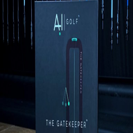
IRONS
アイアン
WEDGES
ウェッジ
PUTTERS
パター
OTHER
その他
Editor’s Picks
編集部のおすすめ
Our Team
私たちのチーム
Our Mission
私たちの使命
ABOUT US
MyGolfSpyJapanとは？