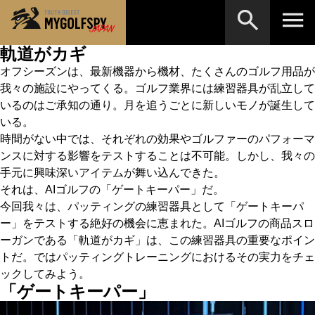
軌道がカギ
オフシーズンは、最新機器から機材、たくさんのゴルフ用品が
MOST WANTED
テストランキング
我々の施設にやってくる。ゴルフ業界には練習器具が乱立して
検索
NEW RELEASES
新製品情報
いるのはご承知の通り。月を追うごとに新しいモノが誕生して
いる。
HOW TO
ゴルフ上達・実践テクニック
※メーカー名やクラブ名など、検索したい事柄を入
時間がない中では、それぞれの効果やゴルファーのパフォーマ
力してください。
ンスに対する影響をテストすることは不可能。しかし、我々の
LAB
テスト・データ検証
手元に興味深いアイテムが舞い込んできた。
それは、AIゴルフの「ゲートキーパー」だ。
Golf News
ゴルフニュース
今回我々は、パッティングの練習器具として「ゲートキーパ
REVIEWS
製品レビュー
ー」をテストする絶好の機会に恵まれた。AIゴルフの商品スロ
ーガンである「軌道がカギ」は、この練習器具の重要なポイン
DRIVERS
ドライバー
トだ。ではパッティングトレーニングにおけるその実力をチェ
ックしてみよう。
FAIRWAY WOODS
フェアウェイウッド
「ゲートキーパー」
HYBRIDS
ハイブリッド