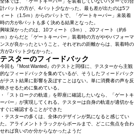
全体では、「ゲートキーパー」を装着していないパターでの合
計パットの方が、4パット少なかった。最も差が出たのは5フ
ィート（1.5ｍ）からのパットで、「ゲートキーパー」未装着
時の方が8パットも多く決める結果となった。
興味深かったのは、10フィート（3ｍ）、20フィート（約6
ｍ）からだと「ゲートキーパー」装着時の方がややパフォーマ
ンスが良かったということ。それぞれの距離からは、装着時の
方が2パット少なかった。
テスターのフィードバック
今回も『Most Wanted』のテストと同様に、テスターから主観
的なフィードバックを集めているが、そうしたフィードバック
がテスト結果に影響を及ぼすことはない。単に消費者の声を反
映させるために集めている。
・「ストロークの軌道」を即座に確認したいなら、「ゲートキ
ーパー」が実現してくれる。テスターは自身の軌道が適切かを
すぐに確認することができた
・テスターの多くは、全体のデザインが気になると感じてい
た。アライメントトラックからボールまで、どこに焦点を合わ
せれば良いのか分からなかったようだ