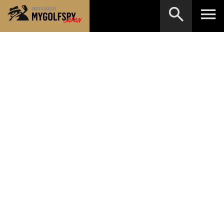
MOST WANTED
テストランキング
検索
NEW RELEASES
新製品情報
HOW TO
ゴルフ上達・実践テクニック
※メーカー名やクラブ名など、検索したい事柄を入
力してください。
LAB
テスト・データ検証
Golf News
ゴルフニュース
REVIEWS
製品レビュー
DRIVERS
ドライバー
FAIRWAY WOODS
フェアウェイウッド
HYBRIDS
ハイブリッド