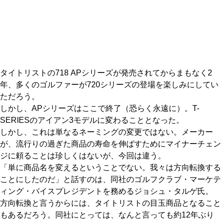
IRONS
アイアン
WEDGES
ウェッジ
PUTTERS
パター
タイトリストの718 APシリーズが発売されてからまもなく2
OTHER
その他
年、多くのゴルファーが720シリーズの登場を楽しみにしてい
ただろう。
Editor’s Picks
編集部のおすすめ
しかし、APシリーズはここで終了（恐らく永遠に）。T-
Our Team
SERIESのアイアン3モデルに変わることとなった。
私たちのチーム
しかし、これは単なるネーミングの変更ではない。メーカー
Our Mission
私たちの使命
が、流行りの過ぎた商品の寿命を伸ばすためにマイナーチェン
ジに頼ることは珍しくはないが、今回は違う。
ABOUT US
MyGolfSpyJapanとは？
「単に商品名を変えるということでない。我々は方向転換する
ことにしたのだ」と話すのは、同社のゴルフクラブ・マーケテ
ィング・バイスプレジデントを務めるジョシュ・タルゲ氏。
方向転換と言うからには、タイトリストの目玉商品となること
もあるだろう。同社にとっては、なんと言っても約12年ぶり