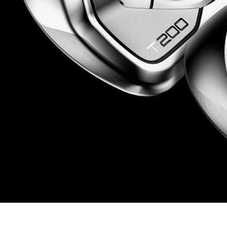
HYBRIDS
ハイブリッド
IRONS
アイアン
WEDGES
ウェッジ
PUTTERS
パター
OTHER
その他
Editor’s Picks
編集部のおすすめ
Our Team
私たちのチーム
Our Mission
私たちの使命
ABOUT US
MyGolfSpyJapanとは？