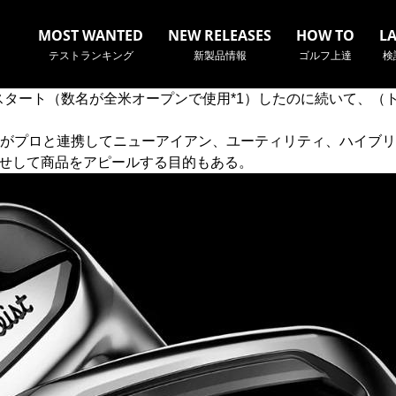
MOST WANTED
NEW RELEASES
HOW TO
L
テストランキング
新製品情報
ゴルフ上達
検
スタート（数名が全米オープンで使用*1）したのに続いて、（
がプロと連携してニューアイアン、ユーティリティ、ハイブリ
見せして商品をアピールする目的もある。
名やクラブ名など、検索したい事柄を入力してください。