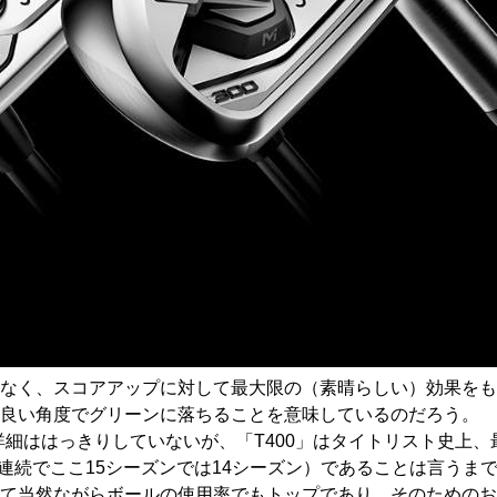
なく、スコアアップに対して最大限の（素晴らしい）効果をも
の良い角度でグリーンに落ちることを意味しているのだろう。
詳細ははっきりしていないが、「T400」はタイトリスト史上
年連続でここ15シーズンでは14シーズン）であることは言うま
て当然ながらボールの使用率でもトップであり、そのためのお