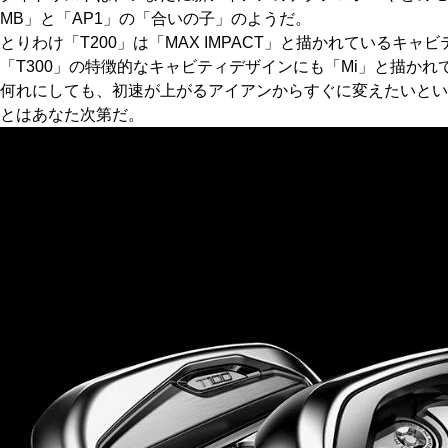
MB」と「AP1」の「合いの子」のようだ。
とりわけ「T200」は「MAX IMPACT」と描かれているキ
「T300」の特徴的なキャビティデザインにも「Mi」と描か
何れにしても、初速が上がるアイアンからすぐに変えたいとい
とはあなた次第だ。