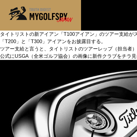
タイトリストの新アイアン「T100アイアン」のツアー支給が
「T200」と「T300」アイアンをお披露目する。
MOST WANTED
テストランキング
ツアー支給と言うと、タイトリストのツアーレップ（担当者）
NEW RELEASES
公式にUSGA（全米ゴルフ協会）の画像に新作クラブをチラ
新製品情報
※メーカー
HOW TO
ゴルフ上達・実践テクニック
LAB
テスト・データ検証
Golf News
ゴルフニュース
REVIEWS
製品レビュー
DRIVERS
ドライバー
FAIRWAY WOODS
フェアウェイウッド