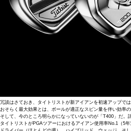
冗談はさておき、タイトリストが新アイアンを初速アップでは
おそらく最大効果とは、ボールが適正なスピン量を伴い効率
そして、今のところ明らかになっていないのが「T400」だ。
タイトリストがPGAツアーにおけるアイアン使用率No.1（5
ドライバー（ほとんどの週）、ハイブリッド、ウェッジ、そし