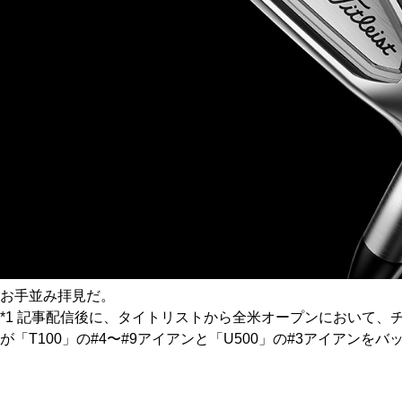
お手並み拝見だ。
*1 記事配信後に、タイトリストから全米オープンにおいて、チ
が「T100」の#4〜#9アイアンと「U500」の#3アイアン