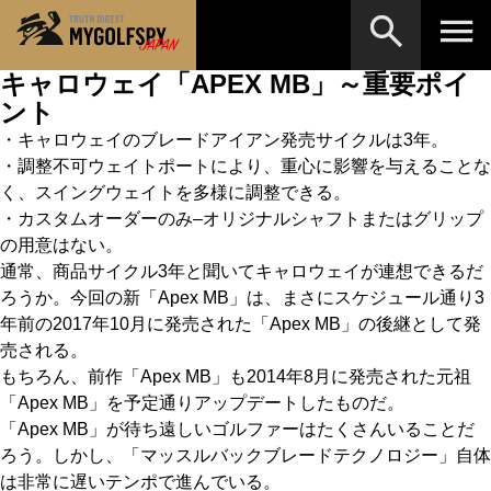
キャロウェイ「APEX MB」～重要ポイ
ント
MOST WANTED
テストランキング
・キャロウェイのブレードアイアン発売サイクルは3年。
検索
NEW RELEASES
新製品情報
・調整不可ウェイトポートにより、重心に影響を与えることな
く、スイングウェイトを多様に調整できる。
HOW TO
ゴルフ上達・実践テクニック
※メーカー名やクラブ名など、検索したい事柄を入
・カスタムオーダーのみ–オリジナルシャフトまたはグリップ
力してください。
の用意はない。
LAB
テスト・データ検証
通常、商品サイクル3年と聞いてキャロウェイが連想できるだ
Golf News
ろうか。今回の新「Apex MB」は、まさにスケジュール通り3
ゴルフニュース
年前の2017年10月に発売された「Apex MB」の後継として発
REVIEWS
製品レビュー
売される。
もちろん、前作「Apex MB」も2014年8月に発売された元祖
DRIVERS
ドライバー
「Apex MB」を予定通りアップデートしたものだ。
「Apex MB」が待ち遠しいゴルファーはたくさんいることだ
FAIRWAY WOODS
フェアウェイウッド
ろう。しかし、「マッスルバックブレードテクノロジー」自体
HYBRIDS
は非常に遅いテンポで進んでいる。
ハイブリッド