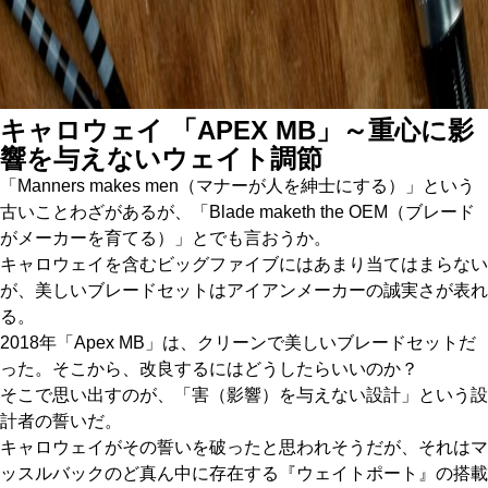
キャロウェイ 「APEX MB」～重心に影
響を与えないウェイト調節
「Manners makes men（マナーが人を紳士にする）」という
古いことわざがあるが、「Blade maketh the OEM（ブレード
がメーカーを育てる）」とでも言おうか。
キャロウェイを含むビッグファイブにはあまり当てはまらない
が、美しいブレードセットはアイアンメーカーの誠実さが表れ
る。
2018年「Apex MB」は、クリーンで美しいブレードセットだ
った。そこから、改良するにはどうしたらいいのか？
そこで思い出すのが、「害（影響）を与えない設計」という設
計者の誓いだ。
キャロウェイがその誓いを破ったと思われそうだが、それはマ
ッスルバックのど真ん中に存在する『ウェイトポート』の搭載