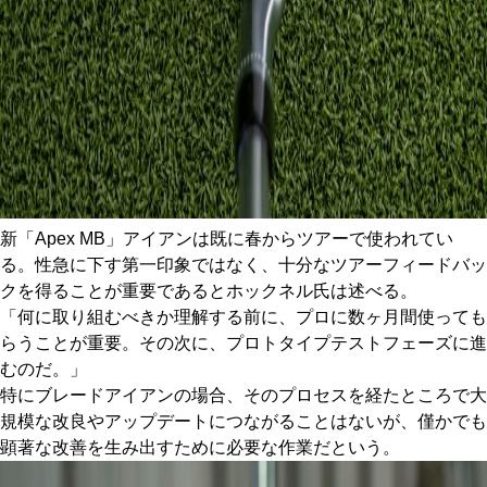
新「Apex MB」アイアンは既に春からツアーで使われてい
る。性急に下す第一印象ではなく、十分なツアーフィードバッ
クを得ることが重要であるとホックネル氏は述べる。
「何に取り組むべきか理解する前に、プロに数ヶ月間使っても
らうことが重要。その次に、プロトタイプテストフェーズに進
むのだ。」
特にブレードアイアンの場合、そのプロセスを経たところで大
規模な改良やアップデートにつながることはないが、僅かでも
顕著な改善を生み出すために必要な作業だという。