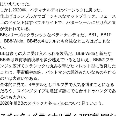
はいえなかった。
しかし2020年、ベティナルディはベーシックに戻った。
仕上げはシンプルかつゴージャスなマットブラック。フェース
上のペイントはすべてホワイトで、パターソールにだけ赤と青
が使われている。
BBシリーズはクラシックなベティナルディだ。BB1、BB1F
、BB8-Wide、BB45の4モデルとも奇抜なところはどこもな
い。
BBは多くの人に受け入れられる製品だ。BB8-Wideと新たな
BB45は幾何学的境界を多少越えているとはいえ、BB8のフラ
ンジを広げてクラシックな丸みを帯びたマレット型に改良した
ことは、宇宙船や蜘蛛、バットマンの武器みたいなものを作る
のとは大違いである。
全体的に見て、4モデルともゴルフ界で人気を博すことになる
だろう。スイングタイプを選ばず誰にでも合うトゥハングであ
るのも大きい。
2020年版BBのスペックと各モデルについて見ていこう。
スペック：ベティナルディ 2020年 BBシ