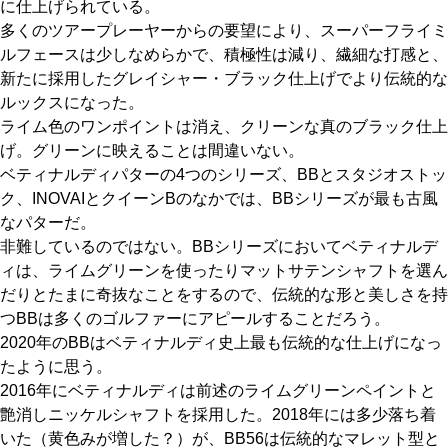
に仕上げられている。
多くのツアープレーヤーからの要望により、スーパーフライミ
ルフェースは少しなめらかで、積極性は減り、繊細な打感と、
新たに採用したグレイシャー・ブラック仕上げでより伝統的な
ルックスになった。
ライム色のワンポイントは消え、クリーンな真のブラック仕上
げ。グリーンに映えることは間違いない。
ベティナルディパターの4つのシリーズ、BBとスタジオストッ
ク、INOVAIとクイーンBのなかでは、BBシリーズが最も古風
なパターだ。
非難しているのではない。BBシリーズにおいてベティナルデ
ィは、ライムグリーンを使ったりマットサテンシャフトを選ん
だりとたまに奇抜なことをするので、伝統的な形と美しさを持
つBBは多くのゴルファーにアピールすることだろう。
2020年のBBはベティナルディ史上最も伝統的な仕上げになっ
たように思う。
2016年にベティナルディは前述のライムグリーンペイントと
艶消しニッケルシャフトを採用した。2018年には多少落ち着
いた（黄色みが増した？）が、BB56は伝統的なマレット型と