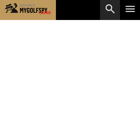
MOST WANTED
テストランキング
検索
NEW RELEASES
新製品情報
HOW TO
ゴルフ上達・実践テクニック
※メーカー名やクラブ名など、検索したい事柄を入
力してください。
LAB
テスト・データ検証
Golf News
ゴルフニュース
REVIEWS
製品レビュー
DRIVERS
ドライバー
FAIRWAY WOODS
フェアウェイウッド
HYBRIDS
ハイブリッド