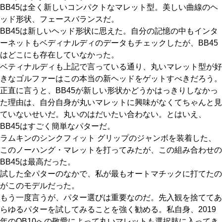
BB45は全く新しいコンパクトなマレット型。美しい曲線のヘ
ッド形状、フェースバランスだ。
BB45は新しいヘッド形状に思えた。自分の記憶の中もインタ
ーネットもベディナルディのデータもチェックしたが、BB45
はどこにも存在していなかった。
ベティナルディも上記で言っている通り、丸いマレット型が好
きなゴルファーはこの本当の新ヘッドをゲットすべきだろう。
正直に言うと、BB45が新しい形状かどうかはっきりしなかっ
た理由は、自分自身が丸いマレットに興味がなくてちゃんと見
ていないせいだ。丸いのはだいたい合わない。とはいえ、
BB45はすごく簡単なパターだ。
ラムキンのシンクフィット グリップのジャンボを装着した、
このノーハング・マレットを打ってみたが、この組み合わせの
BB45は最高だった。
試した全パターのなかで、私が最もオートマチックに打てたの
がこのモデルだった。
もう一度言うが、パター選びは重要なのだ。先入観を捨ててあ
らゆるパターを試してみることを強く勧める。私自身、2019
年のQB10への敬愛によって丸いマレットも選択肢に入ってき