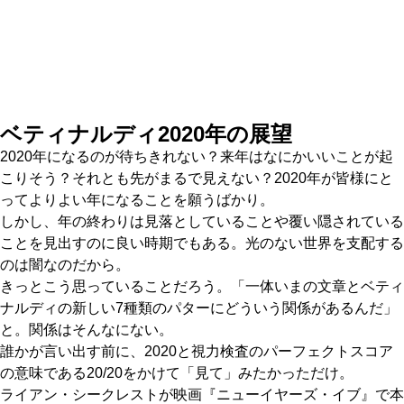
IRONS
アイアン
WEDGES
ウェッジ
PUTTERS
パター
ベティナルディ2020年の展望
OTHER
その他
2020年になるのが待ちきれない？来年はなにかいいことが起
こりそう？それとも先がまるで見えない？2020年が皆様にと
Editor’s Picks
編集部のおすすめ
ってよりよい年になることを願うばかり。
Our Team
しかし、年の終わりは見落としていることや覆い隠されている
私たちのチーム
ことを見出すのに良い時期でもある。光のない世界を支配する
Our Mission
私たちの使命
のは闇なのだから。
きっとこう思っていることだろう。「一体いまの文章とベティ
ABOUT US
MyGolfSpyJapanとは？
ナルディの新しい7種類のパターにどういう関係があるんだ」
と。関係はそんなにない。
誰かが言い出す前に、2020と視力検査のパーフェクトスコア
の意味である20/20をかけて「見て」みたかっただけ。
ライアン・シークレストが映画『ニューイヤーズ・イブ』で本