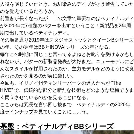
人役を演じていたとき、お馴染みのデイブがそう警告していた
のを覚えているだろうか。
前置きが長くなったが、上の文章で重要なのはベティナルディ
が2020年に7種類のパターを出すということ！新製品を2年周
期で出しているベティナルディ。
その順番通り2019年はスタジオストックとクイーンBシリーズ
の年、その翌年はBBとINOVAIシリーズの年となる。
毎年この時期に同じこと言ってるよねとお叱りを受けるかもし
れないが、パターの新製品発表が大好きだ。ニューモデルにど
んなスタイルが採用されたのか、主力モデルがどのように改良
されたのかを見るのが実に楽しい。
今回も、イリノイ州ティンリーパークの達人たちが ”The
HIVE” で、伝統的な部分と新たな技術をどのような塩梅でうま
く両立させているのかを見ることになる。
ここからは冗長な言い回し抜きで、ベティナルディの2020年
度ラインナップを見ていくことにしよう。
基盤：ベティナルディBBシリーズ