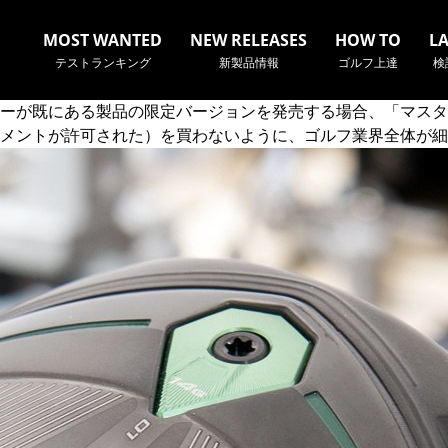
MOST WANTED
NEW RELEASES
HOW TO
L
テストランキング
新製品情報
ゴルフ上達
検
ーが既にある製品の限定バージョンを発売する場合、「マスタ
メントが許可された）を買わないように、ゴルフ業界全体が細
名やクラブ名など、検索したい事柄を入力してください。