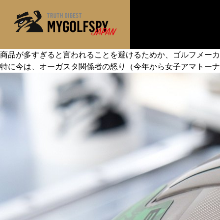
商品が多すぎると言われることを避けるためか、ゴルフメーカ
特に今は、オーガスタ関係者の怒り（今年から女子アマトーナ
MOST WANTED
テストランキング
NEW RELEASES
新製品情報
※メーカー
HOW TO
ゴルフ上達・実践テクニック
LAB
テスト・データ検証
Golf News
ゴルフニュース
REVIEWS
製品レビュー
DRIVERS
ドライバー
FAIRWAY WOODS
フェアウェイウッド