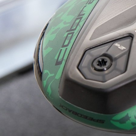
HYBRIDS
ハイブリッド
IRONS
アイアン
WEDGES
ウェッジ
PUTTERS
パター
OTHER
その他
Editor’s Picks
編集部のおすすめ
Our Team
私たちのチーム
Our Mission
私たちの使命
ABOUT US
MyGolfSpyJapanとは？