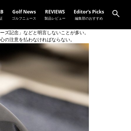
AB
Golf News
REVIEWS
Editor’s Picks
証
ゴルフニュース
製品レビュー
編集部のおすすめ
ーズ記念」などと明言しないことが多い。
心の注意を払わなければならない。
検索