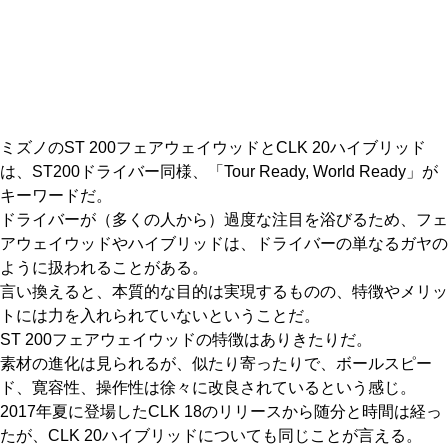
IRONS
アイアン
WEDGES
ウェッジ
PUTTERS
パター
ミズノのST 200フェアウェイウッドとCLK 20ハイブリッド
OTHER
その他
は、ST200ドライバー同様、「Tour Ready, World Ready」が
キーワードだ。
Editor’s Picks
編集部のおすすめ
ドライバーが（多くの人から）過度な注目を浴びるため、フェ
Our Team
アウェイウッドやハイブリッドは、ドライバーの単なるガヤの
私たちのチーム
ように扱われることがある。
Our Mission
私たちの使命
言い換えると、本質的な目的は実現するものの、特徴やメリッ
トには力を入れられていないということだ。
ABOUT US
MyGolfSpyJapanとは？
ST 200フェアウェイウッドの特徴はありきたりだ。
素材の進化は見られるが、似たり寄ったりで、ボールスピー
ド、寛容性、操作性は徐々に改良されているという感じ。
2017年夏に登場したCLK 18のリリースから随分と時間は経っ
たが、CLK 20ハイブリッドについても同じことが言える。