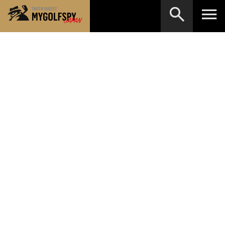
MOST WANTED
テストランキング
検索
NEW RELEASES
新製品情報
HOW TO
ゴルフ上達・実践テクニック
※メーカー名やクラブ名など、検索したい事柄を入
力してください。
LAB
テスト・データ検証
Golf News
ゴルフニュース
REVIEWS
製品レビュー
DRIVERS
ドライバー
FAIRWAY WOODS
フェアウェイウッド
HYBRIDS
ハイブリッド