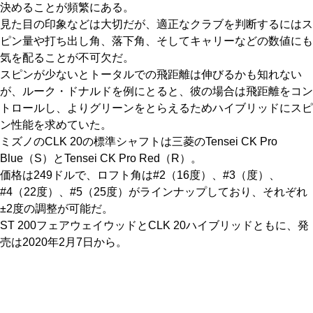
決めることが頻繁にある。
見た目の印象などは大切だが、適正なクラブを判断するにはス
ピン量や打ち出し角、落下角、そしてキャリーなどの数値にも
気を配ることが不可欠だ。
スピンが少ないとトータルでの飛距離は伸びるかも知れない
が、ルーク・ドナルドを例にとると、彼の場合は飛距離をコン
トロールし、よりグリーンをとらえるためハイブリッドにスピ
ン性能を求めていた。
ミズノのCLK 20の標準シャフトは三菱のTensei CK Pro
Blue（S）とTensei CK Pro Red（R）。
価格は249ドルで、ロフト角は#2（16度）、#3（度）、
#4（22度）、#5（25度）がラインナップしており、それぞれ
±2度の調整が可能だ。
ST 200フェアウェイウッドとCLK 20ハイブリッドともに、発
売は2020年2月7日から。