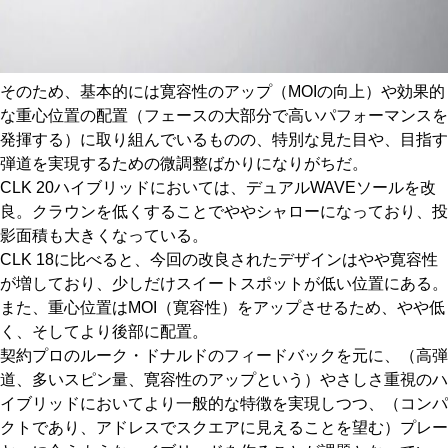
そのため、基本的には寛容性のアップ（MOIの向上）や効果的
な重心位置の配置（フェースの大部分で高いパフォーマンスを
発揮する）に取り組んでいるものの、特別な見た目や、目指す
弾道を実現するための微調整ばかりになりがちだ。
CLK 20ハイブリッドにおいては、デュアルWAVEソールを改
良。クラウンを低くすることでややシャローになっており、投
影面積も大きくなっている。
CLK 18に比べると、今回の改良されたデザインはやや寛容性
が増しており、少しだけスイートスポットが低い位置にある。
また、重心位置はMOI（寛容性）をアップさせるため、やや低
く、そしてより後部に配置。
契約プロのルーク・ドナルドのフィードバックを元に、（高弾
道、多いスピン量、寛容性のアップという）やさしさ重視のハ
イブリッドにおいてより一般的な特徴を実現しつつ、（コンパ
クトであり、アドレスでスクエアに見えることを望む）プレー