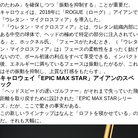
のたわみ」を確保しつつ「振動を抑制する」ことが重要だ。
キャロウェイは、2018年に「ROGUE（ローグ）」アイアンで
『ウレタン・マイクロスフィア』を導入した。
「『ウレタン・マイクロスフィア』とは、ウレタン組織内部に
ある中空の球体で、ヘッドの極めて特定の部分に注入されてい
る」と、ホックネル氏。「フェースがたわむとき、（『ウレタ
ン・マイクロスフィア』は）フェースの柔軟性をまったく妨げ
ないので、ボール初速の利点をすべて享受できる。インパクト
後、エネルギーに満ちているフェースは振動したがるが、これ
はその振動を抑制し、上質な打感をもたらす」。
キャロウェイ「EPIC MAX STAR」アイアンのスペ
ック
「ヘッドスピードの遅いゴルファー」がそれまで失っていた飛
距離を取り戻すために設計された「EPIC MAX STARシリー
ズ」だが、ここで驚きの事実がある。
この新しいラインナップはなんと「ロフトを寝かせている」の
だ。それも大幅に。