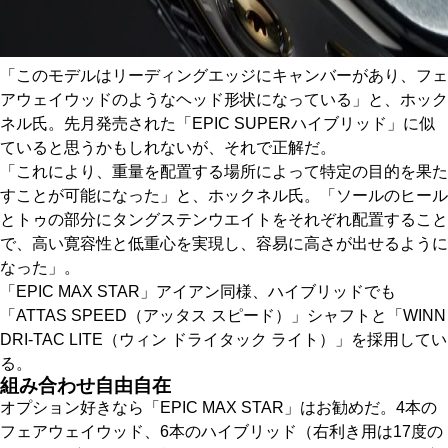
「このモデルはリーディングエッジにキャンバーがあり、フェ
アウェイウッドのようなヘッド形状になっている」と、ホック
ネル氏。先月発売された「EPIC SUPERハイブリッド」に似
ていると思うかもしれないが、それで正解だ。
「これにより、重量を配置する場所によって特定の目的を果た
すことが可能になった」と、ホックネル氏。「ソールのヒール
とトゥの部分にタングステンウエイトをそれぞれ配置すること
で、高い寛容性と低重心を実現し、容易に高さが出せるように
なった」。
「EPIC MAX STAR」アイアン同様、ハイブリッドでも
「ATTAS SPEED（アッタス スピード）」シャフトと「WINN
DRI-TAC LITE（ウィン ドライタック ライト）」を採用してい
る。
組み合わせ自由自在
オプション好きなら「EPIC MAX STAR」はお勧めだ。4本の
フェアウェイウッド、6本のハイブリッド（右利き用は17度の