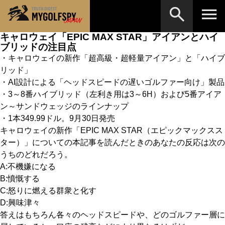
キャロウェイ「EPIC MAX STAR」アイアンとハイ
ブリッドの注目点
MOST WANTED
テストランキング
・キャロウェイの新作「超高級・超軽量アイアン」と「ハイブ
検索
リッド」
NEW RELEASES
新製品情報
・AI設計による「ヘッドスピードの遅いゴルファー向け」製品
HOW TO
・3～8番ハイブリッド（左利き用は3～6H）および5番アイア
ゴルフ上達・実践テクニック
※メーカー名やクラブ名など、検索したい事柄を入
ン～サンドウェッジのラインナップ
力してください。
LAB
テスト・データ検証
・1本349.99ドル。9月30日発売
キャロウェイの新作「EPIC MAX STAR（エピックマックスス
Golf News
ゴルフニュース
ター）」についての本記事を読んだときのあなたの反応は次の
うちのどれだろう。
REVIEWS
製品レビュー
A:不機嫌になる
DRIVERS
B:憤慨する
ドライバー
C:怒りに燃える群衆と化す
FAIRWAY WOODS
フェアウェイウッド
D:興味津々
答えはもちろん各々のヘッドスピードや、どのゴルファー層に
HYBRIDS
ハイブリッド