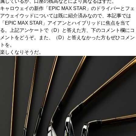
属しているか、口座の残高などにより異なるはずだ。
キャロウェイの新作「EPIC MAX STAR」のドライバーとフェ
IRONS
アイアン
アウェイウッドについては既に紹介済みなので、本記事では
WEDGES
「EPIC MAX STAR」アイアンとハイブリッドに焦点を当て
ウェッジ
る。上記アンケートで（D）と答えた方、下のコメント欄にコ
PUTTERS
パター
メントをどうぞ。また、（D）と答えなかった方もぜひコメン
トを。
OTHER
その他
楽しくなりそうだ。
Editor’s Picks
編集部のおすすめ
Our Team
私たちのチーム
Our Mission
私たちの使命
ABOUT US
MyGolfSpyJapanとは？