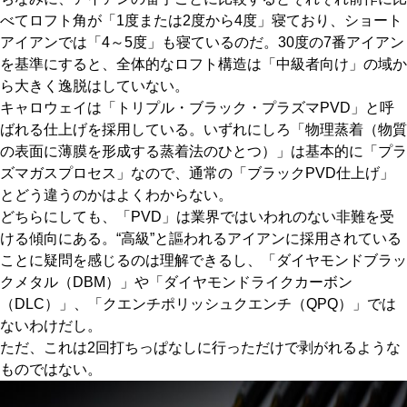
べてロフト角が「1度または2度から4度」寝ており、ショート
アイアンでは「4～5度」も寝ているのだ。30度の7番アイアン
を基準にすると、全体的なロフト構造は「中級者向け」の域か
ら大きく逸脱はしていない。
キャロウェイは「トリプル・ブラック・プラズマPVD」と呼
ばれる仕上げを採用している。いずれにしろ「物理蒸着（物質
の表面に薄膜を形成する蒸着法のひとつ）」は基本的に「プラ
ズマガスプロセス」なので、通常の「ブラックPVD仕上げ」
とどう違うのかはよくわからない。
どちらにしても、「PVD」は業界ではいわれのない非難を受
ける傾向にある。“高級”と謳われるアイアンに採用されている
ことに疑問を感じるのは理解できるし、「ダイヤモンドブラッ
クメタル（DBM）」や「ダイヤモンドライクカーボン
（DLC）」、「クエンチポリッシュクエンチ（QPQ）」では
ないわけだし。
ただ、これは2回打ちっぱなしに行っただけで剥がれるような
ものではない。