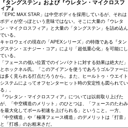
『タングステン』および『ウレタン・マイクロスフ
ィア』
「EPIC MAX STAR」は中空ボディを採用しているが、それは
ボディが空っぽという意味ではない。そこに大量の『ウレタ
ン・マイクロスフィア』と大量の「タングステン」を詰め込ん
でいる。
キャロウェイの現在の「APEXシリーズ」の特徴である『タン
グステン・エナジー・コア』により「超低重心化」を可能にし
ている。
「フェースの低い位置でのインパクトに対する効果は絶大だ」
とホックネル氏。「このアイアンを使うであろうゴルファーに
は多く見られる打点だろうから。また、ヒールトゥ・ウエイト
システムによってオフセンターヒット時の安定性も図られてい
る」。
『ウレタン・マイクロスフィア』については以前取り上げた
が、「中空構造のメリット」のひとつは、「フェースのたわみ
を最大化してボール初速を上げられる」ということ。一方、
「中空構造」や「極薄フェース構造」のデメリットは「打音」
と「打感」のお粗末さだ。