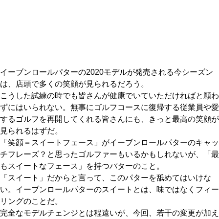
IRONS
アイアン
WEDGES
ウェッジ
PUTTERS
パター
イーブンロールパターの2020モデルが発売される今シーズン
OTHER
その他
は、店頭で多くの笑顔が見られるだろう。
こうした試練の時でも皆さんが健康でいていただければと願わ
Editor’s Picks
編集部のおすすめ
ずにはいられない。無事にゴルフコースに復帰する従業員や愛
Our Team
するゴルフを再開してくれる皆さんにも、きっと最高の笑顔が
私たちのチーム
見られるはずだ。
Our Mission
私たちの使命
「笑顔＝スイートフェース」がイーブンロールパターのキャッ
チフレーズ？と思ったゴルファーもいるかもしれないが、「最
ABOUT US
MyGolfSpyJapanとは？
もスイートなフェース」を持つパターのこと。
「スイート」だからと言って、このパターを舐めてはいけな
い。イーブンロールパターのスイートとは、味ではなくフィー
リングのことだ。
完全なモデルチェンジとは程遠いが、今回、若干の変更が加え