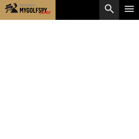
MOST WANTED
テストランキング
検索
NEW RELEASES
新製品情報
HOW TO
ゴルフ上達・実践テクニック
※メーカー名やクラブ名など、検索したい事柄を入力して
ください。
LAB
テスト・データ検証
Golf News
ゴルフニュース
REVIEWS
製品レビュー
DRIVERS
ドライバー
FAIRWAY WOODS
フェアウェイウッド
HYBRIDS
ハイブリッド