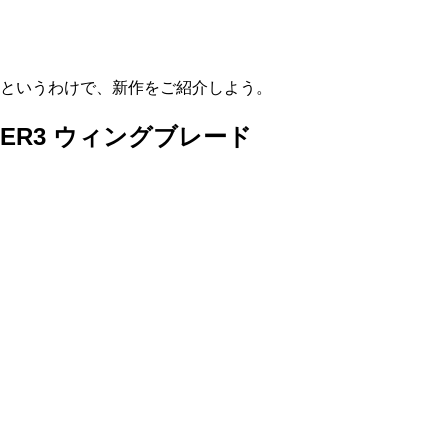
HYBRIDS
ハイブリッド
IRONS
アイアン
というわけで、新作をご紹介しよう。
WEDGES
ウェッジ
ER3
ウィングブレード
PUTTERS
パター
OTHER
その他
Editor’s Picks
編集部のおすすめ
Our Team
私たちのチーム
Our Mission
私たちの使命
ABOUT US
MyGolfSpyJapanとは？