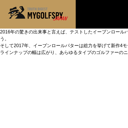
2016年の驚きの出来事と言えば、テストしたイーブンロールパ
う。
MOST WANTED
テストランキング
そして2017年、イーブンロールパターは総力を挙げて新作4
NEW RELEASES
ラインナップの幅は広がり、あらゆるタイプのゴルファーのニ
新製品情報
※メーカー
HOW TO
ゴルフ上達・実践テクニック
LAB
テスト・データ検証
Golf News
ゴルフニュース
REVIEWS
製品レビュー
DRIVERS
ドライバー
FAIRWAY WOODS
フェアウェイウッド