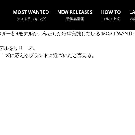
MOST WANTED
NEW RELEASES
HOW TO
L
テストランキング
新製品情報
ゴルフ上達
検
ター各4モデルが、私たちが毎年実施している”MOST WAN
モデルをリリース。
ーズに応えるブランドに近づいたと言える。
名やクラブ名など、検索したい事柄を入力してください。