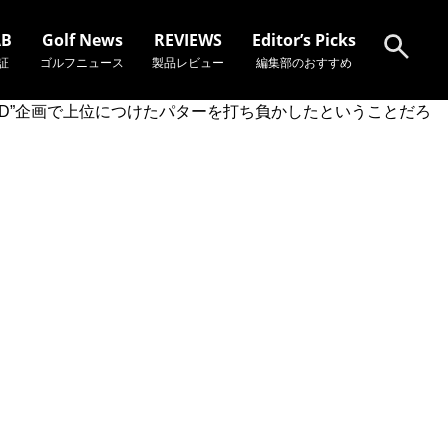
AB
Golf News
REVIEWS
Editor’s Picks
証
ゴルフニュース
製品レビュー
編集部のおすすめ
TED”企画で上位につけたパターを打ち負かしたということだろ
検索