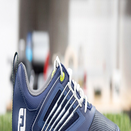
IRONS
アイアン
WEDGES
ウェッジ
PUTTERS
パター
OTHER
その他
Editor’s Picks
編集部のおすすめ
Our Team
私たちのチーム
Our Mission
私たちの使命
ABOUT US
MyGolfSpyJapanとは？