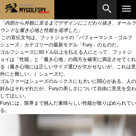
「内部から外観に至るまでデザインにこだわり抜き、オールラ
ウンドな履き心地と性能を追求した」
MOST WANTED
テストランキング
この宣伝文句は、フットジョイの「パフォーマンス・ゴルフ
検索
NEW RELEASES
シューズ」カテゴリーの最新モデル「Fury」のものだ。
新製品情報
ゴルフシューズに80ドル以上を払える人にとって、フットジ
HOW TO
ゴルフ上達・実践テクニック
※メーカー名やクラブ名など、検索したい事柄を入
ョイは「性能」と「履き心地」の両方を確実に満足させてくれ
力してください。
る（履き心地には正しいサイズ選びが欠かせないが、これは意
LAB
テスト・データ検証
外にと難しい。）シューズだ。
ゴルファーはシューズのルックスにも大いに関心がある。人の
Golf News
ゴルフニュース
好みはそれぞれだが、Furyの美しさについて自由に意見を交わ
REVIEWS
してほしい。
製品レビュー
Furyには、限界まで挑んだ素晴らしい性能が散りばめられてい
DRIVERS
ドライバー
る。
FAIRWAY WOODS
フェアウェイウッド
HYBRIDS
ハイブリッド