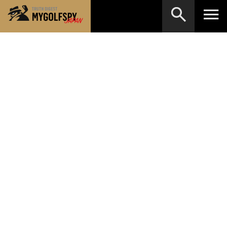
MOST WANTED
テストランキング
検索
NEW RELEASES
新製品情報
HOW TO
ゴルフ上達・実践テクニック
※メーカー名やクラブ名など、検索したい事柄を入
力してください。
LAB
テスト・データ検証
Golf News
ゴルフニュース
REVIEWS
製品レビュー
DRIVERS
ドライバー
FAIRWAY WOODS
フェアウェイウッド
HYBRIDS
ハイブリッド