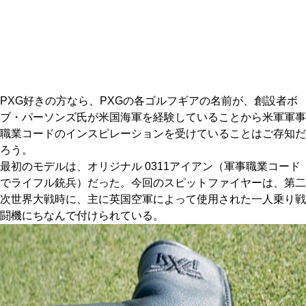
IRONS
アイアン
WEDGES
ウェッジ
PUTTERS
パター
PXG好きの方なら、PXGの各ゴルフギアの名前が、創設者ボ
OTHER
その他
ブ・パーソンズ氏が米国海軍を経験していることから米軍軍事
職業コードのインスピレーションを受けていることはご存知だ
Editor’s Picks
編集部のおすすめ
ろう。
Our Team
最初のモデルは、オリジナル 0311アイアン（軍事職業コード
私たちのチーム
でライフル銃兵）だった。今回のスピットファイヤーは、第二
Our Mission
私たちの使命
次世界大戦時に、主に英国空軍によって使用された一人乗り戦
闘機にちなんで付けられている。
ABOUT US
MyGolfSpyJapanとは？