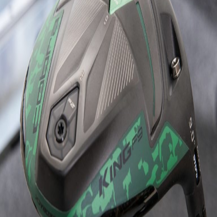
IRONS
アイアン
WEDGES
ウェッジ
PUTTERS
パター
OTHER
その他
Editor’s Picks
編集部のおすすめ
Our Team
私たちのチーム
Our Mission
私たちの使命
ABOUT US
MyGolfSpyJapanとは？