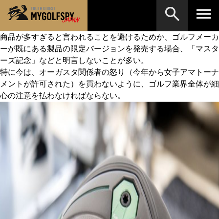
商品が多すぎると言われることを避けるためか、ゴルフメーカ
ーが既にある製品の限定バージョンを発売する場合、「マスタ
MOST WANTED
テストランキング
ーズ記念」などと明言しないことが多い。
検索
NEW RELEASES
特に今は、オーガスタ関係者の怒り（今年から女子アマトーナ
新製品情報
メントが許可された）を買わないように、ゴルフ業界全体が細
HOW TO
ゴルフ上達・実践テクニック
※メーカー名やクラブ名など、検索したい事柄を入
心の注意を払わなければならない。
力してください。
LAB
テスト・データ検証
Golf News
ゴルフニュース
REVIEWS
製品レビュー
DRIVERS
ドライバー
FAIRWAY WOODS
フェアウェイウッド
HYBRIDS
ハイブリッド