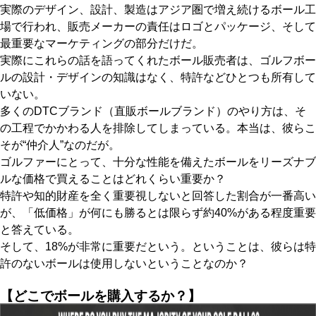
実際のデザイン、設計、製造はアジア圏で増え続けるボール工
場で行われ、販売メーカーの責任はロゴとパッケージ、そして
最重要なマーケティングの部分だけだ。
実際にこれらの話を語ってくれたボール販売者は、ゴルフボー
ルの設計・デザインの知識はなく、特許などひとつも所有して
いない。
多くのDTCブランド（直販ボールブランド）のやり方は、そ
の工程でかかわる人を排除してしまっている。本当は、彼らこ
そが“仲介人”なのだが。
ゴルファーにとって、十分な性能を備えたボールをリーズナブ
ルな価格で買えることはどれくらい重要か？
特許や知的財産を全く重要視しないと回答した割合が一番高い
が、「低価格」が何にも勝るとは限らず約40%がある程度重要
と答えている。
そして、18%が非常に重要だという。ということは、彼らは特
許のないボールは使用しないということなのか？
【どこでボールを購入するか？】