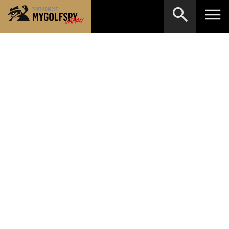
MOST WANTED
テストランキング
検索
NEW RELEASES
新製品情報
HOW TO
ゴルフ上達・実践テクニック
※メーカー名やクラブ名など、検索したい事柄を入
力してください。
LAB
テスト・データ検証
Golf News
ゴルフニュース
REVIEWS
製品レビュー
DRIVERS
ドライバー
FAIRWAY WOODS
フェアウェイウッド
HYBRIDS
ハイブリッド