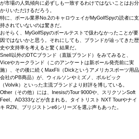
が市場の人気傾向に必ずしも一致するわけではないことはお分
かりいただけるだろう。
特に、ボール業界No.2のキャロウェイがMyGolfSpyの読者に支
持されていないのは驚きだ。
おそらく、MyGolfSpyのボールテストで扱わなかったことが要
因ではないかと思う。それにしても、ブランドが辿ってきた歴
史や支持率を考えると驚く結果だ。
Snell以外のDTCブランド（直販ブランド）をみてみると、
Viceやカークランド（このアンケートは新ボール発売前に実
施）、その後に続くMaxFli（Dickというアメリカスポーツ用品
会社のPB商品）が、ウィルソンやミズノ、ボルビック
（Volvik）といった主流ブランドより好評を博している。
Other（その他）には、InesisのTour 9000や、スリクソンSoft
Feel、AD333などが含まれる。タイトリスト NXT Tourやナイ
キ RZN、ブリジストンe6シリーズを選ぶ声もあった。