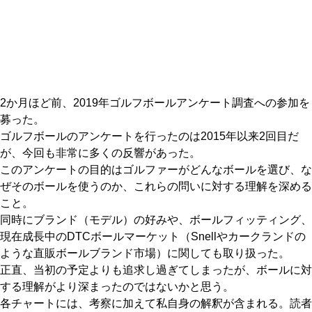
IRONS
アイアン
WEDGES
ウェッジ
PUTTERS
パター
2か月ほど前、2019年ゴルフボールアンケート調査への参加を
OTHER
その他
募った。
ゴルフボールのアンケートを行ったのは2015年以来2回目だ
Editor’s Picks
編集部のおすすめ
が、今回も非常に多くの反響があった。
Our Team
このアンケートの目的はゴルファーがどんなボールを選び、な
私たちのチーム
ぜそのボールを使うのか、これらの問いに対する理解を深める
Our Mission
私たちの使命
こと。
同時にブランド（モデル）の好みや、ボールフィッティング、
ABOUT US
MyGolfSpyJapanとは？
現在成長中のDTCボールマーケット（Snellやカークランドの
ような直販ボールブランド市場）に関しても取り扱った。
正直、当初の予定よりも追求し過ぎてしまったが、ボールに対
する理解がより深まったのではないかと思う。
各チャートには、考察に加えて私自身の解釈が含まれる。読者