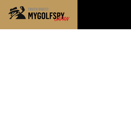
MOST WANTED
テストランキング
NEW RELEASES
新製品情報
※メーカー
HOW TO
ゴルフ上達・実践テクニック
LAB
テスト・データ検証
Golf News
ゴルフニュース
REVIEWS
製品レビュー
DRIVERS
ドライバー
FAIRWAY WOODS
フェアウェイウッド