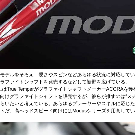
モデルをそろえ、硬さやスピンなどあらゆる状況に対応してい
グラファイトシャフトを発売するなどして裾野を広げている。
はTrue TemperがグラファイトシャフトメーカーACCRA
向けグラファイトシャフトを販売するが、彼らが推すのは“スチ
らいたいと考えている。あらゆるプレーヤーやスキルに応じた商
だ。高ヘッドスピード向けにはModusシリーズを用意してい