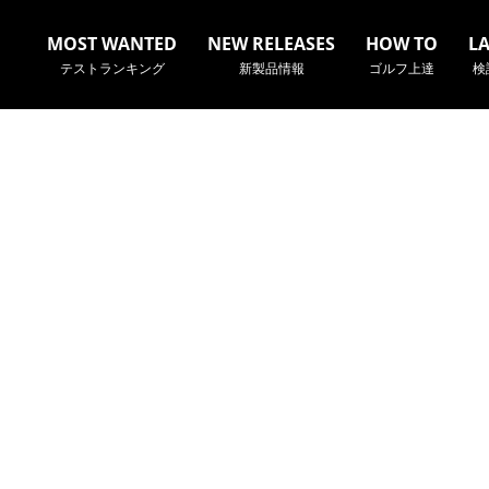
MOST WANTED
NEW RELEASES
HOW TO
L
テストランキング
新製品情報
ゴルフ上達
検
名やクラブ名など、検索したい事柄を入力してください。