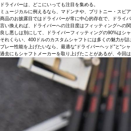
ドライバーは、どこにいっても注目を集める。
HYBRIDS
ハイブリッド
ミュージカルに例えるなら、マドンナや、ブリトニー・スピア
商品のお披露目ではドライバーが常に中心的存在で、ドライバ
IRONS
アイアン
言い換えれば、ドライバーへの注目度はフィッティングへの関
WEDGES
良し悪しは別にして、ドライバーフィッティングの90%はシ
ウェッジ
それくらい、400ドルのカスタムシャフトには多くの魅力が詰
PUTTERS
パター
プレー性能を上げたいなら、最適な“ドライバーヘッド”と“シ
過去にもシャフトメーカーを取り上げたことがあるが、今回は
OTHER
その他
Editor’s Picks
編集部のおすすめ
Our Team
私たちのチーム
Our Mission
私たちの使命
ABOUT US
MyGolfSpyJapanとは？