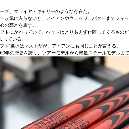
ーズ、マライヤ・キャリーのような存在だ。
ーが気に入らないと、アイアンやウェッジ、パターまでフィッ
心の高さを表す。
ャフトにかかっていて、ヘッドはとりあえず付随してくるもの
まっている。
ャフト”選択はマストだが、アイアンにも同じことが言える。
60年の歴史を誇り、ツアーモデルから軽量スチールモデルま