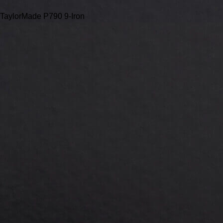
TaylorMade P790 9-Iron