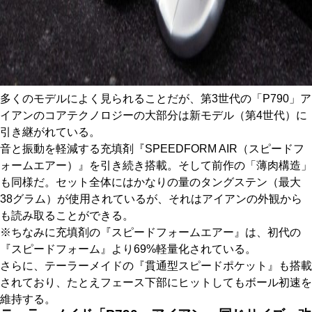
多くのモデルによく見られることだが、第3世代の「P790」ア
イアンのコアテクノロジーの大部分は新モデル（第4世代）に
引き継がれている。
音と振動を軽減する充填剤『SPEEDFORM AIR（スピードフ
ォームエアー）』を引き続き搭載。そして前作の「薄肉構造」
も同様だ。セット全体にはかなりの量のタングステン（最大
38グラム）が使用されているが、それはアイアンの外観から
も読み取ることができる。
※ちなみに充填剤の『スピードフォームエアー』は、初代の
『スピードフォーム』より69%軽量化されている。
さらに、テーラーメイドの『貫通型スピードポケット』も搭載
されており、たとえフェース下部にヒットしてもボール初速を
維持する。