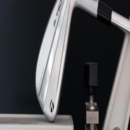
IRONS
アイアン
WEDGES
ウェッジ
PUTTERS
パター
OTHER
その他
Editor’s Picks
編集部のおすすめ
Our Team
私たちのチーム
Our Mission
私たちの使命
ABOUT US
MyGolfSpyJapanとは？