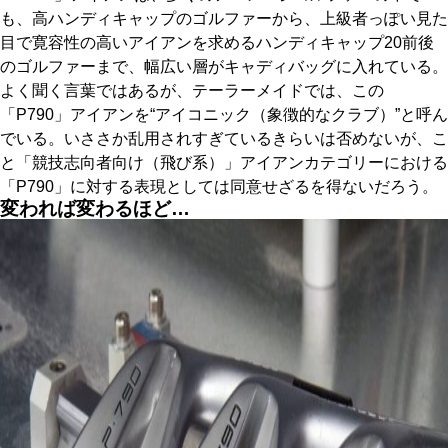
も、高ハンディキャップのゴルファーから、上級者っぽい見た
目で寛容性の高いアイアンを求めるハンディキャップ20前後
のゴルファーまで、幅広い層がキャディバッグに入れている。
よく聞く言葉ではあるが、テーラーメイドでは、この
「P790」アイアンを“アイコニック（象徴的なクラブ）”と呼ん
でいる。いささか乱用されすぎているきらいは否めないが、こ
と「競技志向者向け（飛び系）」アイアンカテゴリーにおける
「P790」に対する表現としては同意せざるを得ないだろう。
変われば変わるほど…