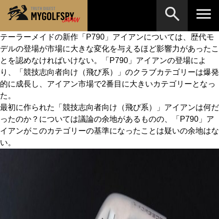
テーラーメイドの新作「P790」アイアンについては、歴代モ
デルの登場が市場に大きな変化を与えるほど影響力があったこ
MOST WANTED
テストランキング
とを認めなければいけない。「P790」アイアンの登場によ
検索
NEW RELEASES
り、「競技志向者向け（飛び系）」のクラブカテゴリーは爆発
新製品情報
的に成長し、アイアン市場で2番目に大きいカテゴリーとなっ
HOW TO
ゴルフ上達・実践テクニック
※メーカー名やクラブ名など、検索したい事柄を入
た。
力してください。
最初に作られた「競技志向者向け（飛び系）」アイアンは何だ
LAB
テスト・データ検証
ったのか？については議論の余地があるものの、「P790」ア
イアンがこのカテゴリーの基準になったことは疑いの余地はな
Golf News
ゴルフニュース
い。
REVIEWS
製品レビュー
DRIVERS
ドライバー
FAIRWAY WOODS
フェアウェイウッド
HYBRIDS
ハイブリッド