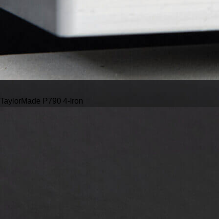
TaylorMade P790 4-Iron