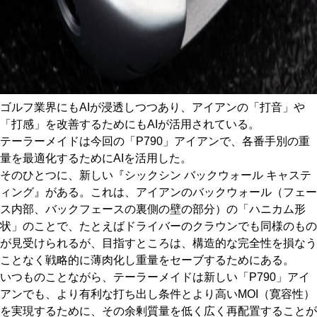
ゴルフ業界にもAIが浸透しつつあり、アイアンの「打音」や
「打感」を改善するためにもAIが活用されている。
テーラーメイドは今回の「P790」アイアンで、各番手別の重
量を最適化するためにAIを活用した。
そのひとつに、新しい『シックシン バックウォール キャステ
ィング』がある。これは、アイアンのバックウォール（フェー
ス内部、バックフェースの裏側の壁の部分）の「ハニカム形
状」のことで、たとえばドライバーのクラウンでも同様のもの
が見受けられるが、目指すところは、構造的な完全性を損なう
ことなく戦略的に薄肉化し重量をセーブするためにある。
いつものことながら、テーラーメイドは新しい「P790」アイ
アンでも、より有利な打ち出し条件とより高いMOI（寛容性）
を実現するために、その余剰質量を低く広く再配置することが