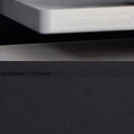
TaylorMade P790 8-Iron