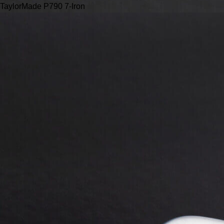
TaylorMade P790 7-Iron