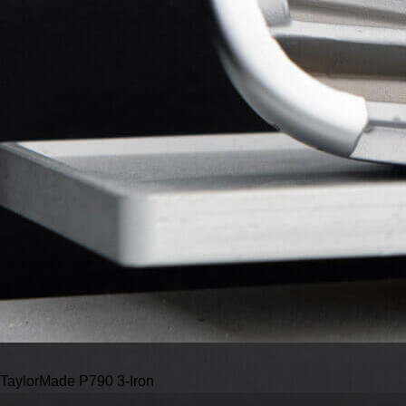
TaylorMade P790 3-Iron