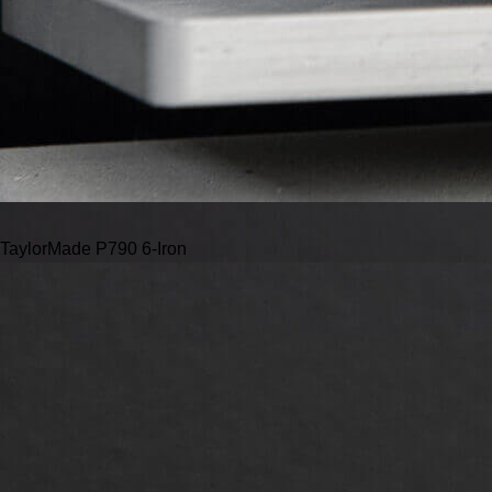
TaylorMade P790 6-Iron