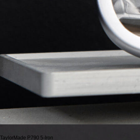
TaylorMade P790 5-Iron