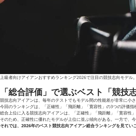
上級者向けアイアンおすすめランキング2026で注目の競技志向モデ
「総合評価」で選ぶベスト「競技
競技志向アイアンは、毎年のテストでもモデル間の性能差が非常に小さ
今回のランキングは、「正確性」「飛距離」「寛容性」の3つの評価指
総合上位に入る競技志向アイアンは、「正確性」「飛距離」「寛容性」
そのため、正確性に優れたモデルが上位に並ぶ傾向がある。一方で、今
それでは、2026年のベスト競技志向アイアン総合ランキングを見てい