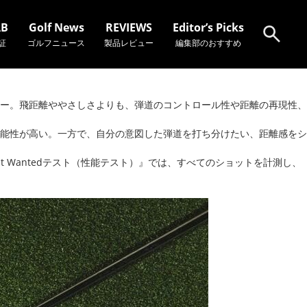
AB
Golf News
REVIEWS
Editor’s Picks
証
ゴルフニュース
製品レビュー
編集部のおすすめ
検索
ー。飛距離ややさしさよりも、弾道のコントロール性や距離の再現性、
能性が高い。一方で、自分の意図した弾道を打ち分けたい、距離感をシ
t Wantedテスト（性能テスト）』では、すべてのショットを計測し、