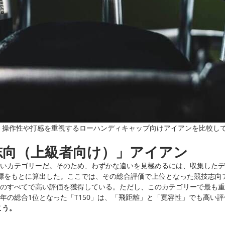
ル。操作性や打感を重視するローハンディキャップ向けアイアンを比較し
志向（上級者向け）」アイアン
いカテゴリーだ。そのため、わずかな違いを見極めるには、収集したデ
標をもとに算出した。ここでは、その総合評価で上位となった競技志向
のすべてで高い評価を獲得している。ただし、このカテゴリーで最も重
年の総合1位となった「T150」は、「飛距離」と「寛容性」でも高い
こう。