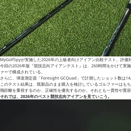
MyGolfSpyが実施した2026年の上級者向けアイアン比較テスト。
今回の2026年版『競技志向アイアンテスト』は、260時間をかけて
ァーで構成されている。
さらに、弾道測定器「Foresight GCQuad」で計測したショット
このテスト結果は、既製品のまま購入を検討しているゴルファーはもち
飛距離を重視するのか、正確性を優先するのか。それとも一貫性や寛容
それでは、2026年のベスト競技志向アイアンを見ていこう。