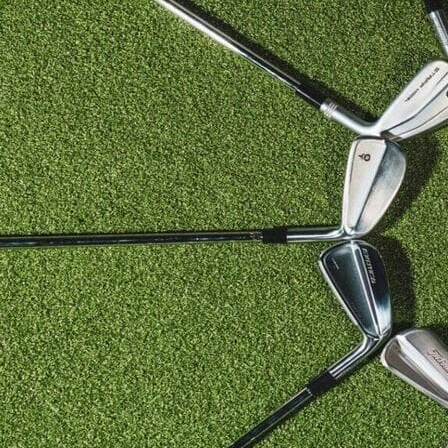
HYBRIDS
ハイブリッド
IRONS
アイアン
WEDGES
ウェッジ
PUTTERS
パター
OTHER
その他
Editor’s Picks
編集部のおすすめ
Our Team
私たちのチーム
Our Mission
私たちの使命
ABOUT US
MyGolfSpyJapanとは？