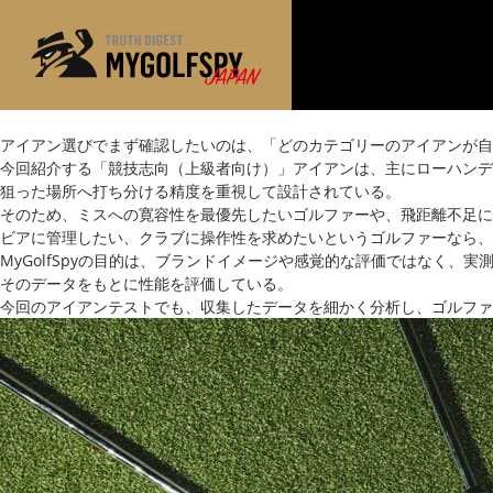
アイアン選びでまず確認したいのは、「どのカテゴリーのアイアンが自
MOST WANTED
テストランキング
今回紹介する「競技志向（上級者向け）」アイアンは、主にローハンデ
狙った場所へ打ち分ける精度を重視して設計されている。
NEW RELEASES
新製品情報
そのため、ミスへの寛容性を最優先したいゴルファーや、飛距離不足に
※メーカー
ビアに管理したい、クラブに操作性を求めたいというゴルファーなら、
HOW TO
ゴルフ上達・実践テクニック
MyGolfSpyの目的は、ブランドイメージや感覚的な評価ではなく、
そのデータをもとに性能を評価している。
LAB
テスト・データ検証
今回のアイアンテストでも、収集したデータを細かく分析し、ゴルファ
Golf News
ゴルフニュース
REVIEWS
製品レビュー
DRIVERS
ドライバー
FAIRWAY WOODS
フェアウェイウッド