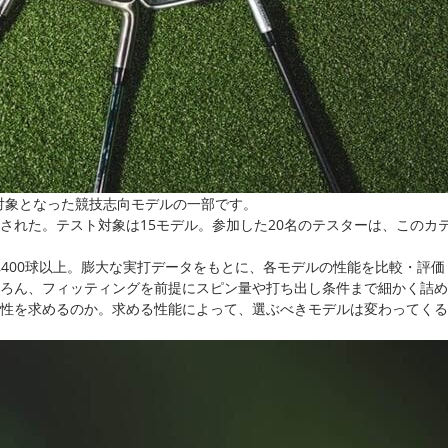
評価対象となった競技志向モデルの一部です。
実施された。テスト対象は15モデル。参加した20名のテスターは、この
数は14,400球以上。膨大な実打データをもとに、各モデルの性能を比較・評
ろん、フィッティングを前提にスピン量や打ち出し条件まで細かく詰め
性を求めるのか。求める性能によって、選ぶべきモデルは変わってくる