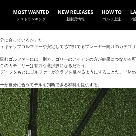
MOST WANTED
NEW RELEASES
HOW TO
L
テストランキング
新製品情報
ゴルフ上達
検
分に合っているか」だ。
ィキャップゴルファーや安定して芯で打てるプレーヤー向けのカテゴリ
悩むゴルファーには、別カテゴリーのアイアンの方が結果につながる可
名やクラブ名など、検索したい事柄を入力してください。
このカテゴリーは有力な選択肢になるだろう。
実測データをもとにゴルファーがクラブを選べるようにすることだ。『Mos
ーが自分に合うモデルを判断できる材料を提供する。