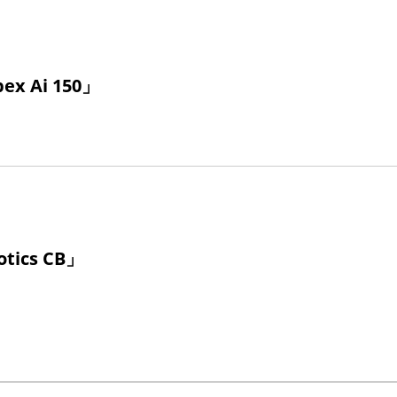
x Ai 150」
ics CB」