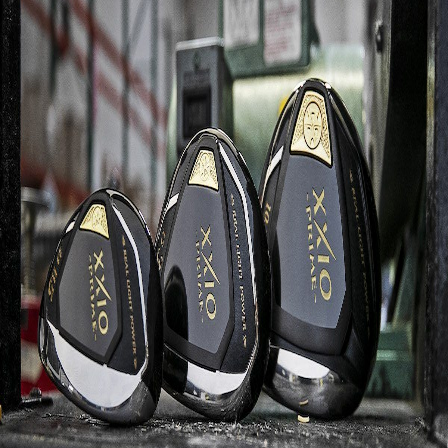
IRONS
アイアン
WEDGES
ウェッジ
PUTTERS
パター
OTHER
その他
Editor’s Picks
編集部のおすすめ
Our Team
私たちのチーム
Our Mission
私たちの使命
ABOUT US
MyGolfSpyJapanとは？