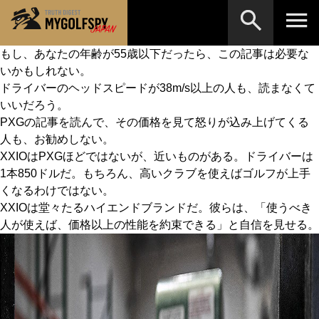
もし、あなたの年齢が55歳以下だったら、この記事は必要な
いかもしれない。
MOST WANTED
テストランキング
ドライバーのヘッドスピードが38m/s以上の人も、読まなくて
検索
NEW RELEASES
いいだろう。
新製品情報
PXGの記事を読んで、その価格を見て怒りが込み上げてくる
HOW TO
ゴルフ上達・実践テクニック
※メーカー名やクラブ名など、検索したい事柄を入
人も、お勧めしない。
力してください。
XXIOはPXGほどではないが、近いものがある。ドライバーは
LAB
テスト・データ検証
1本850ドルだ。もちろん、高いクラブを使えばゴルフが上手
くなるわけではない。
Golf News
ゴルフニュース
XXIOは堂々たるハイエンドブランドだ。彼らは、「使うべき
REVIEWS
人が使えば、価格以上の性能を約束できる」と自信を見せる。
製品レビュー
DRIVERS
ドライバー
FAIRWAY WOODS
フェアウェイウッド
HYBRIDS
ハイブリッド