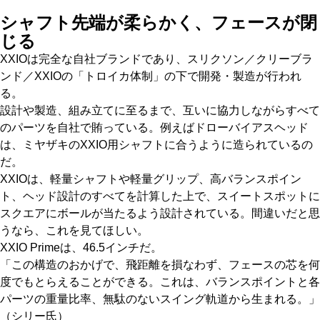
シャフト先端が柔らかく、フェースが閉
じる
XXIOは完全な自社ブランドであり、スリクソン／クリーブラ
ンド／XXIOの「トロイカ体制」の下で開発・製造が行われ
る。
設計や製造、組み立てに至るまで、互いに協力しながらすべて
のパーツを自社で賄っている。例えばドローバイアスヘッド
は、ミヤザキのXXIO用シャフトに合うように造られているの
だ。
XXIOは、軽量シャフトや軽量グリップ、高バランスポイン
ト、ヘッド設計のすべてを計算した上で、スイートスポットに
スクエアにボールが当たるよう設計されている。間違いだと思
うなら、これを見てほしい。
XXIO Primeは、46.5インチだ。
「この構造のおかげで、飛距離を損なわず、フェースの芯を何
度でもとらえることができる。これは、バランスポイントと各
パーツの重量比率、無駄のないスイング軌道から生まれる。」
（シリー氏）