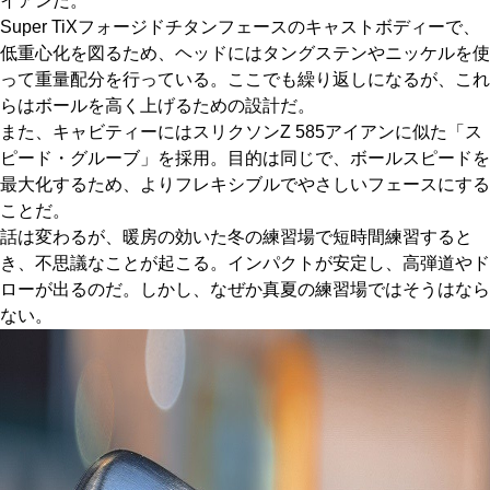
イアンだ。
Super TiXフォージドチタンフェースのキャストボディーで、
低重心化を図るため、ヘッドにはタングステンやニッケルを使
って重量配分を行っている。ここでも繰り返しになるが、これ
らはボールを高く上げるための設計だ。
また、キャビティーにはスリクソンZ 585アイアンに似た「ス
ピード・グルーブ」を採用。目的は同じで、ボールスピードを
最大化するため、よりフレキシブルでやさしいフェースにする
ことだ。
話は変わるが、暖房の効いた冬の練習場で短時間練習すると
き、不思議なことが起こる。インパクトが安定し、高弾道やド
ローが出るのだ。しかし、なぜか真夏の練習場ではそうはなら
ない。