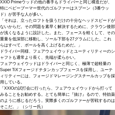
XXIO Primeウッドの他の番手もドライバーと同じ構造だが、
特にベビーブーマー世代のゴルファーはスプーン（3番ウッ
ド）が苦手な人が多い。
「それは、立ったロフトを扱うだけの十分なヘッドスピードが
ないからだ。その問題を素早く解決するために、クラウン後部
が浅くなるように設計した。また、フェースを軽くして、その
重量を低深部に移動し、ソール下部を27グラムにした。これ
らはすべて、ボールを高く上げるためだ。」
ドライバー同様、フェアウェイウッドとユーティリティーのシ
ャフトも通常より長く、先端が柔らかい。
フェアウェイウッドはドライバーと同じく、極薄で超軽量の
Super TiXフォージドチタンカップフェースを採用し、ユーテ
ィリティーには、フォージドマレージングスチールカップを採
用している。
「XXIOの試打会に行ったら、フェアウェイウッドから打って
みることをお勧めする。とても簡単に『抜け』るので、特効薬
のように感じるだろう。実際多くのゴルファーが苦戦するのは
そこだ。」（シリー氏）