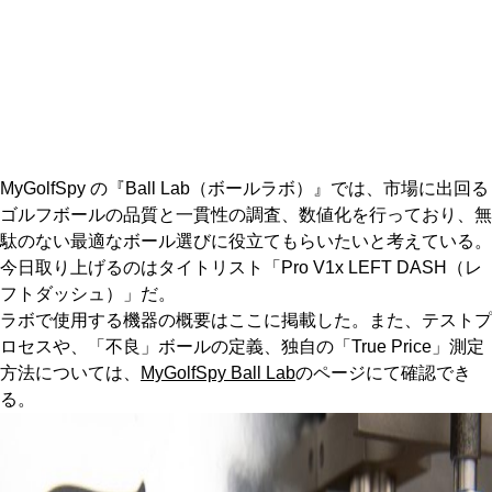
IRONS
アイアン
WEDGES
ウェッジ
PUTTERS
パター
OTHER
その他
MyGolfSpy の『Ball Lab（ボールラボ）』では、市場に出回る
ゴルフボールの品質と一貫性の調査、数値化を行っており、無
Editor’s Picks
編集部のおすすめ
駄のない最適なボール選びに役立てもらいたいと考えている。
Our Team
今日取り上げるのはタイトリスト「Pro V1x LEFT DASH（レ
私たちのチーム
フトダッシュ）」だ。
Our Mission
私たちの使命
ラボで使用する機器の概要はここに掲載した。また、テストプ
ロセスや、「不良」ボールの定義、独自の「True Price」測定
ABOUT US
MyGolfSpyJapanとは？
方法については、
MyGolfSpy Ball Lab
のページにて確認でき
る。