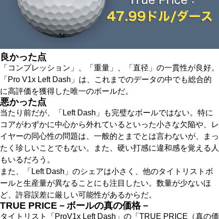
良かった点
「コンプレッション」、「重量」、「直径」の一貫性が良好。
「Pro V1x Left Dash」は、これまでのデータの中でも総合的
に高評価を獲得した唯一のボールだ。
悪かった点
当たり前だが、「Left Dash」も完璧なボールではない。特に
コアがわずかに中心から外れているといった小さな欠陥や、レ
イヤーの同心性の問題は、一般的とまでとは言わないが、まっ
たく珍しいことでもない。また、硬い打感に違和感を覚える人
もいるだろう。
また、「Left Dash」のシェアは小さく、他のタイトリストボ
ールと生産量が異なることにも注目したい。数量が少ないほ
ど、許容誤差に厳しい可能性があるからだ。
TRUE PRICE－ボールの真の価格－
タイトリスト「ProV1x Left Dash」の「TRUE PRICE（真の価