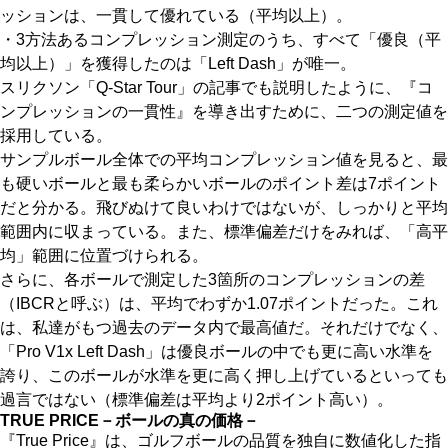
ッションは、一貫して優れている（平均以上）。
・3方法あるコンプレッション測定のうち、すべて「優良（平
均以上）」を獲得したのは「Left Dash」が唯一。
スリクソン「Q-Star Tour」の記事でも説明したように、『コ
ンプレッションの一貫性』を導き出すために、二つの測定値を
採用している。
サンプルボール全体での平均コンプレッション値を見ると、最
も硬いボールと最も柔らかいボールのポイント差は7ポイント
だと分かる。飛びぬけて良いわけではないが、しっかりと平均
範囲内に収まっている。また、標準偏差だけをみれば、「高平
均」範囲に位置づけられる。
さらに、各ボールで測定した3箇所のコンプレッションの差
（IBCRと呼ぶ）は、平均でわずか1.07ポイントだった。これ
は、私達がもつ過去のデータ内で最高値だ。それだけでなく、
「Pro V1x Left Dash」は優良ボールの中でも更に高い水準を
誇り、このボールが水準を更に高く押し上げているといっても
過言ではない（標準偏差は平均より2ポイント高い）。
TRUE PRICE－ボールの真の価格－
『True Price』は、ゴルフボールの品質を独自に数値化した指