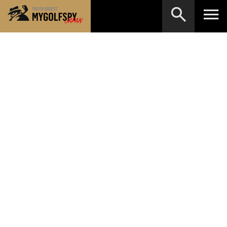
MOST WANTED
テストランキング
検索
NEW RELEASES
新製品情報
HOW TO
ゴルフ上達・実践テクニック
※メーカー名やクラブ名など、検索したい事柄を入
力してください。
LAB
テスト・データ検証
Golf News
ゴルフニュース
REVIEWS
製品レビュー
DRIVERS
ドライバー
FAIRWAY WOODS
フェアウェイウッド
HYBRIDS
ハイブリッド