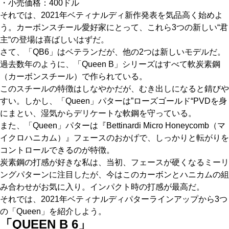
・小売価格：400ドル
それでは、2021年ベティナルディ新作発表を気品高く始めよ
う。カーボンスチール愛好家にとって、これら3つの新しい“君
主“の登場は喜ばしいはずだ。
さて、「QB6」はベテランだが、他の2つは新しいモデルだ。
過去数年のように、「Queen B」シリーズはすべて軟炭素鋼
（カーボンスチール）で作られている。
このスチールの特徴はしなやかだが、むき出しになると錆びや
すい。しかし、「Queen」パターは”ローズゴールド“PVDを身
にまとい、湿気からデリケートな軟鋼を守っている。
また、「Queen」パターは『Bettinardi Micro Honeycomb（マ
イクロハニカム）』フェースのおかげで、しっかりと転がりを
コントロールできるのが特徴。
炭素鋼の打感が好きな私は、当初、フェースが硬くなるミーリ
ングパターンに注目したが、今はこのカーボンとハニカムの組
み合わせがお気に入り。インパクト時の打感が最高だ。
それでは、2021年ベティナルディパターラインアップから3つ
の「Queen」を紹介しよう。
「QUEEN B 6」