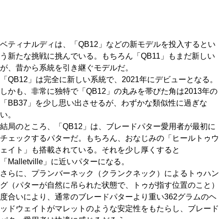
ベティナルディは、「QB12」などの新モデルを投入するとい
う新たな挑戦に挑んでいる。もちろん「QB11」もまだ新しい
が、昔から系統を引き継ぐモデルだ。
「QB12」は完全に新しい系統で、2021年にデビューとなる。
しかも、非常に独特で「QB12」の丸みを帯びた角は2013年の
「BB37」を少し思い出させるが、わずかな類似性に過ぎな
い。
結局のところ、「QB12」は、ブレードパター愛用者が最初に
チェックするパターだ。もちろん、おなじみの「ヒールトゥウ
ェイト」も搭載されている。それを少し厚くすると
「Malletville」に近いパターになる。
さらに、プランバーネック（クランクネック）によるトゥハン
グ（パターが自然に吊られた状態で、トゥが指す位置のこと）
度合いにより、通常のブレードパターより重い362グラムのヘ
ッドウェイトがマレットのような安定性をもたらし、ブレード