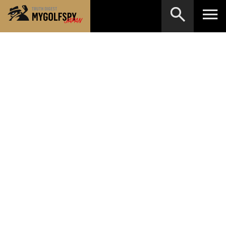
MOST WANTED
テストランキング
検索
NEW RELEASES
新製品情報
HOW TO
ゴルフ上達・実践テクニック
※メーカー名やクラブ名など、検索したい事柄を入
力してください。
LAB
テスト・データ検証
Golf News
ゴルフニュース
REVIEWS
製品レビュー
DRIVERS
ドライバー
FAIRWAY WOODS
フェアウェイウッド
HYBRIDS
ハイブリッド