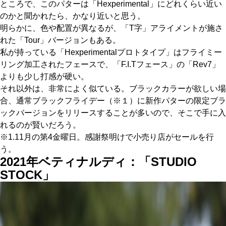
ところで、このパターは「Hexperimental」にどれくらい近い
のかと聞かれたら、かなり近いと思う。
明らかに、色や配置が異なるが、「T字」アライメントが施さ
れた「Tour」バージョンもある。
私が持っている「Hexperimentalプロトタイプ」はフライミー
リング加工されたフェースで、「F.I.Tフェース」の「Rev7」
よりも少し打感が硬い。
それ以外は、非常によく似ている。ブラックカラーが欲しい場
合、通常ブラックフライデー（※１）に新作パターの限定ブラ
ックバージョンをリリースすることが多いので、そこで手に入
れるのが賢いだろう。
※1.11月の第4金曜日。感謝祭明けで小売り店がセールを行
う。
2021年ベティナルディ：「STUDIO
STOCK」