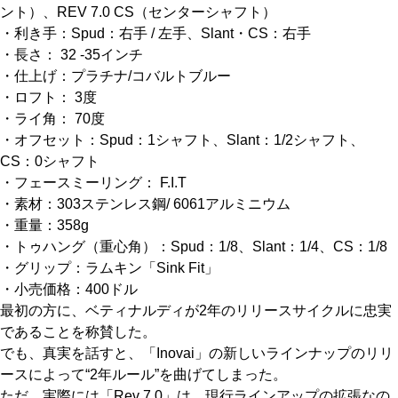
ント）、REV 7.0 CS（センターシャフト）
・利き手：Spud：右手 / 左手、Slant・CS：右手
・長さ： 32 -35インチ
・仕上げ：プラチナ/コバルトブルー
・ロフト： 3度
・ライ角： 70度
・オフセット：Spud：1シャフト、Slant：1/2シャフト、
CS：0シャフト
・フェースミーリング： F.I.T
・素材：303ステンレス鋼/ 6061アルミニウム
・重量：358g
・トゥハング（重心角）：Spud：1/8、Slant：1/4、CS：1/8
・グリップ：ラムキン「Sink Fit」
・小売価格：400ドル
最初の方に、ベティナルディが2年のリリースサイクルに忠実
であることを称賛した。
でも、真実を話すと、「Inovai」の新しいラインナップのリリ
ースによって“2年ルール”を曲げてしまった。
ただ、実際には「Rev 7.0」は、現行ラインアップの拡張なの