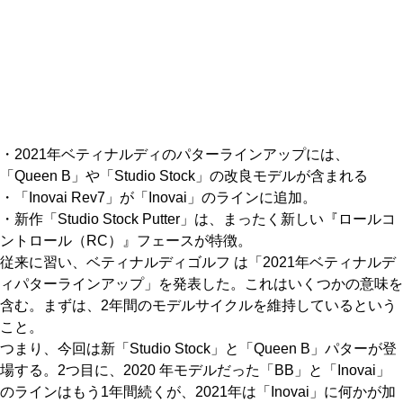
IRONS
アイアン
WEDGES
ウェッジ
PUTTERS
パター
OTHER
その他
・2021年ベティナルディのパターラインアップには、
「Queen B」や「Studio Stock」の改良モデルが含まれる
Editor’s Picks
編集部のおすすめ
・「Inovai Rev7」が「Inovai」のラインに追加。
Our Team
・新作「Studio Stock Putter」は、まったく新しい『ロールコ
私たちのチーム
ントロール（RC）』フェースが特徴。
Our Mission
私たちの使命
従来に習い、ベティナルディゴルフ は「2021年ベティナルデ
ィパターラインアップ」を発表した。これはいくつかの意味を
ABOUT US
MyGolfSpyJapanとは？
含む。まずは、2年間のモデルサイクルを維持しているという
こと。
つまり、今回は新「Studio Stock」と「Queen B」パターが登
場する。2つ目に、2020 年モデルだった「BB」と「Inovai」
のラインはもう1年間続くが、2021年は「Inovai」に何かが加