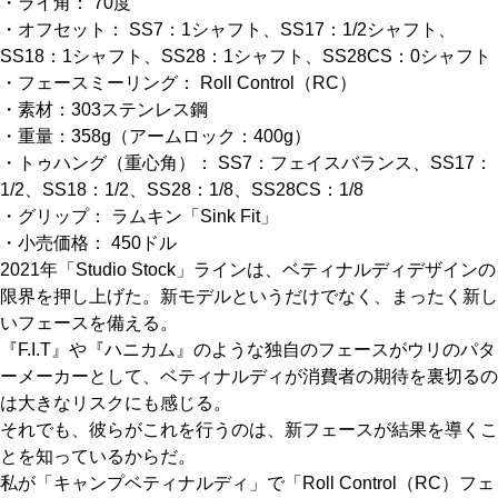
・ライ角： 70度
・オフセット： SS7：1シャフト、SS17：1/2シャフト、
SS18：1シャフト、SS28：1シャフト、SS28CS：0シャフト
・フェースミーリング： Roll Control（RC）
・素材：303ステンレス鋼
・重量：358g（アームロック：400g）
・トゥハング（重心角）： SS7：フェイスバランス、SS17：
1/2、SS18：1/2、SS28：1/8、SS28CS：1/8
・グリップ： ラムキン「Sink Fit」
・小売価格： 450ドル
2021年「Studio Stock」ラインは、ベティナルディデザインの
限界を押し上げた。新モデルというだけでなく、まったく新し
いフェースを備える。
『F.I.T』や『ハニカム』のような独自のフェースがウリのパタ
ーメーカーとして、ベティナルディが消費者の期待を裏切るの
は大きなリスクにも感じる。
それでも、彼らがこれを行うのは、新フェースが結果を導くこ
とを知っているからだ。
私が「キャンプベティナルディ」で「Roll Control（RC）フェ