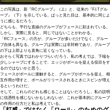
この写真は、新『RCグルーブ』（上）と、従来の『F.I.Tグル
ーブ』（下）を示している。ぱっと見た目は、基本的に同じよ
うに感じるだろう。
どちらも、平行な直線のグルーブがフェースに刻まれている。
しかし、実際に見ると、同じではないことがわかる。
「RCフェース」の方が、グルーブが多いだけでなく、グルー
ブ自体も異なる。グルーブは実際には非対称であり、グルーブ
の下は上部よりも直角に近くなっている。
おそらく写真ではわかりづらいだろう。私の考えでは、下端を
少しシャープにすることで、エッジがボールを捉える役目をす
るのではないかと思う。
フェースがボールに接触すると、グルーブがボールを捉え、相
互作用が増すと、ボールがリリースされるときにスピンが増え
るというわけだ。
そして、これらのどれも感じることはないだろうし、私の説明
に信憑性を感じないかもしれないが、これが基本的にグルーブ
の作用の仕方だと私は考えている。
「打感」ではなく「ロール」のためのグ