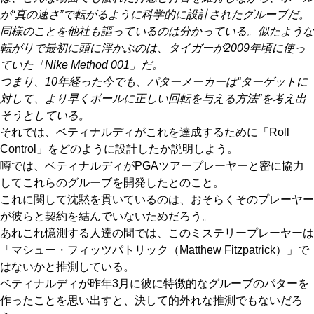
が“真の速さ”で転がるように科学的に設計されたグルーブだ。
同様のことを他社も謳っているのは分かっている。似たような
転がりで最初に頭に浮かぶのは、タイガーが2009年頃に使っ
ていた「Nike Method 001」だ。
つまり、10年経った今でも、パターメーカーは“ターゲットに
対して、より早くボールに正しい回転を与える方法”を考え出
そうとしている。
それでは、ベティナルディがこれを達成するために「Roll
Control」をどのように設計したか説明しよう。
噂では、ベティナルディがPGAツアープレーヤーと密に協力
してこれらのグルーブを開発したとのこと。
これに関して沈黙を貫いているのは、おそらくそのプレーヤー
が彼らと契約を結んでいないためだろう。
あれこれ憶測する人達の間では、このミステリープレーヤーは
「マシュー・フィッツパトリック（Matthew Fitzpatrick）」で
はないかと推測している。
ベティナルディが昨年3月に彼に特徴的なグルーブのパターを
作ったことを思い出すと、決して的外れな推測でもないだろ