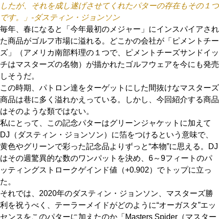
したが、それを成し遂げさせてくれたパターの存在もその１つ
IRONS
です。」-ダスティン・ジョンソン
アイアン
毎年、春になると「今年最初のメジャー」にインスパイアされ
WEDGES
ウェッジ
た商品がゴルフ市場に溢れる。どこかの会社が「ピメントチー
ズ」（アメリカ南部料理の１つで、ピメントチーズサンドイッ
PUTTERS
パター
チはマスターズの名物）が描かれたゴルフウェアを今にも発売
しそうだ。
OTHER
その他
この時期、パトロン達をターゲットにした間抜けなマスターズ
Editor’s Picks
商品は巷に多く溢れかえっている。しかし、今回紹介する商品
編集部のおすすめ
はそのような類ではない。
Our Team
私たちのチーム
私にとって、この記念パターはグリーンジャケットに加えて
DJ（ダスティン・ジョンソン）に箔をつけるという意味で、
Our Mission
私たちの使命
黄色やグリーンで彩った記念品よりずっと“本物”に思える。DJ
はその週驚異的な数のワンパットを決め、6～9フィートのパ
ABOUT US
MyGolfSpyJapanとは？
ッティングストロークゲインド値（+0.902）でトップに立っ
た。
それでは、2020年のダスティン・ジョンソン、マスターズ勝
利を祝うべく、テーラーメイドがどのように“オーガスタ”エッ
センスをこのパターに加えたのか「Masters Spider（マスター