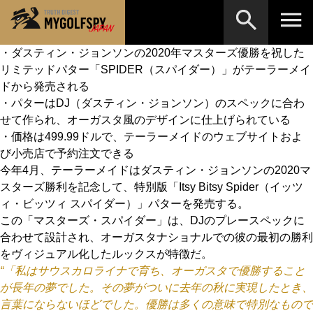
・ダスティン・ジョンソンの2020年マスターズ優勝を祝した
リミテッドパター「SPIDER（スパイダー）」がテーラーメイ
MOST WANTED
テストランキング
ドから発売される
検索
NEW RELEASES
・パターはDJ（ダスティン・ジョンソン）のスペックに合わ
新製品情報
せて作られ、オーガスタ風のデザインに仕上げられている
HOW TO
ゴルフ上達・実践テクニック
※メーカー名やクラブ名など、検索したい事柄を入
・価格は499.99ドルで、テーラーメイドのウェブサイトおよ
力してください。
び小売店で予約注文できる
LAB
テスト・データ検証
今年4月、テーラーメイドはダスティン・ジョンソンの2020マ
スターズ勝利を記念して、特別版「Itsy Bitsy Spider（イッツ
Golf News
ゴルフニュース
ィ・ビッツィ スパイダー）」パターを発売する。
REVIEWS
この「マスターズ・スパイダー」は、DJのプレースペックに
製品レビュー
合わせて設計され、オーガスタナショナルでの彼の最初の勝利
DRIVERS
ドライバー
をヴィジュアル化したルックスが特徴だ。
“「私はサウスカロライナで育ち、オーガスタで優勝すること
FAIRWAY WOODS
フェアウェイウッド
が長年の夢でした。その夢がついに去年の秋に実現したとき、
言葉にならないほどでした。優勝は多くの意味で特別なもので
HYBRIDS
ハイブリッド