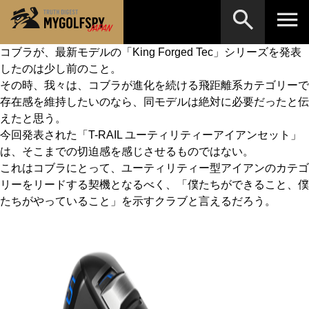
コブラが、最新モデルの「King Forged Tec」シリーズを発表
したのは少し前のこと。
MOST WANTED
テストランキング
その時、我々は、コブラが進化を続ける飛距離系カテゴリーで
検索
NEW RELEASES
存在感を維持したいのなら、同モデルは絶対に必要だったと伝
新製品情報
えたと思う。
HOW TO
ゴルフ上達・実践テクニック
※メーカー名やクラブ名など、検索したい事柄を入
今回発表された「T-RAIL ユーティリティーアイアンセット」
力してください。
は、そこまでの切迫感を感じさせるものではない。
LAB
テスト・データ検証
これはコブラにとって、ユーティリティー型アイアンのカテゴ
リーをリードする契機となるべく、「僕たちができること、僕
Golf News
ゴルフニュース
たちがやっていること」を示すクラブと言えるだろう。
REVIEWS
製品レビュー
DRIVERS
ドライバー
FAIRWAY WOODS
フェアウェイウッド
HYBRIDS
ハイブリッド