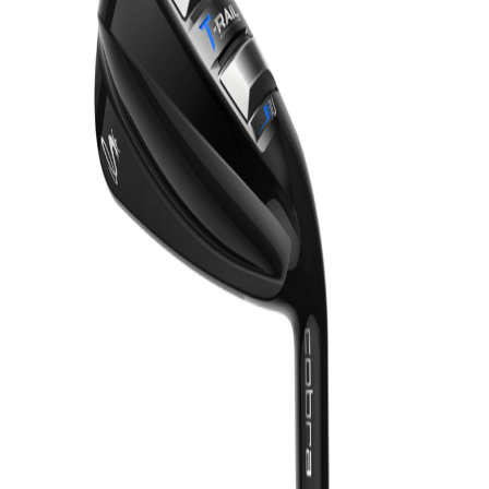
IRONS
アイアン
WEDGES
ウェッジ
PUTTERS
パター
OTHER
その他
Editor’s Picks
編集部のおすすめ
Our Team
私たちのチーム
Our Mission
私たちの使命
ABOUT US
MyGolfSpyJapanとは？