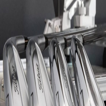
IRONS
アイアン
WEDGES
ウェッジ
PUTTERS
パター
OTHER
その他
Editor’s Picks
編集部のおすすめ
Our Team
私たちのチーム
Our Mission
私たちの使命
ABOUT US
MyGolfSpyJapanとは？