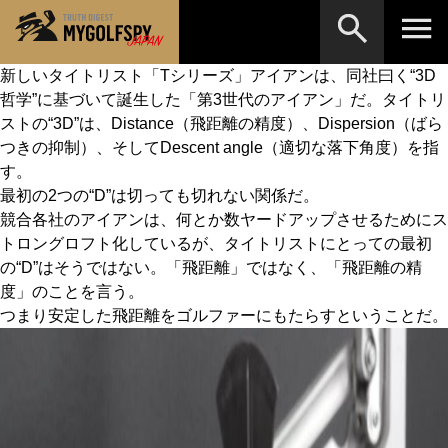
新しいタイトリスト「Tシリーズ」アイアンは、同社曰く“3D
哲学”に基づいて誕生した「第3世代のアイアン」だ。タイトリ
MOST WANTED
テストランキング
ストの“3D”は、Distance（飛距離の精度）、Dispersion（ばら
検索
NEW RELEASES
つきの抑制）、そしてDescent angle（適切な落下角度）を指
新製品情報
す。
HOW TO
ゴルフ上達・実践テクニック
※メーカー名やクラブ名など、検索したい事柄を入
最初の2つの“D”は切っても切れない関係だ。
力してください。
競合各社のアイアンは、何とか数ヤードアップさせるためにス
LAB
テスト・データ検証
トロングロフト化しているが、タイトリストにとっての最初
の“D”はそうではない。「飛距離」ではなく、「飛距離の精
Golf News
ゴルフニュース
度」のことを言う。
REVIEWS
つまり安定した飛距離をゴルファーにもたらすということだ。
製品レビュー
DRIVERS
ドライバー
FAIRWAY WOODS
フェアウェイウッド
HYBRIDS
ハイブリッド