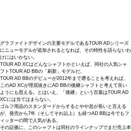
IRONS
アイアン
WEDGES
ウェッジ
PUTTERS
パター
グラファイトデザインの主要モデルであるTOUR ADシリーズ
OTHER
その他
にニューモデルが追加されるとなれば、その特性を語らないわ
けにはいかない。
Editor’s Picks
編集部のおすすめ
TOUR AD XCはどんなシャフトかといえば、同社の人気シャ
Our Team
フトTOUR AD BBの「刷新」モデルだ。
私たちのチーム
TOUR AD BBのデビューが2012年まで遡ることを考えれば、
Our Mission
私たちの使命
このAD XCが理屈抜きにAD BBの後継シャフトと考えて良い
ようにも思える。とはいえ、「後継」という言葉はTOUR AD
ABOUT US
MyGolfSpyJapanとは？
XCには当てはまらない。
ゴルフ用品のスタンダードからするとやや息が長いと言える
が、発売から7年（そしてそれ以上）も経つAD BBは今でもフ
ィッターの間で人気がある。
その証拠に、このシャフトは同社のラインナップでまだ売上本