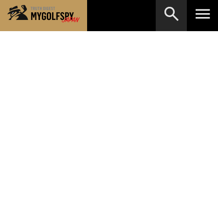
MOST WANTED
テストランキング
検索
NEW RELEASES
新製品情報
HOW TO
ゴルフ上達・実践テクニック
※メーカー名やクラブ名など、検索したい事柄を入
力してください。
LAB
テスト・データ検証
Golf News
ゴルフニュース
REVIEWS
製品レビュー
DRIVERS
ドライバー
FAIRWAY WOODS
フェアウェイウッド
HYBRIDS
ハイブリッド