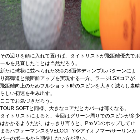
その辺りを頭に入れて置けば、タイトリストが飛距離優先でボ
ールを見直したことは当然だろう。
新たに球状に並べられた350の8面体ディンプルパターンによ
り高弾道と飛距離アップを実現する一方、ラージLSXコアが、
飛距離向上のためフルショット時のスピンを大きく減らし素晴
らしい初速を生み出す。
ここでお気づきだろう。
TOUR SOFTと同様、大きなコアだとカバーは薄くなる。
タイトリストによると、今回はグリーン周りでのスピンが多少
はかかるようだが、はっきり言うと、Pro V1のホップして止
まるパフォーマンスをVELOCITYやアイオノマー/サーリンカ
バーのボールから期待しない方が良い。