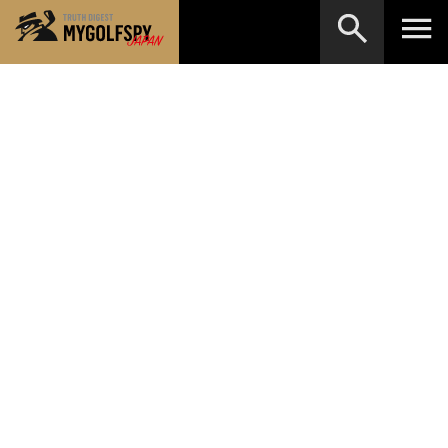
MOST WANTED
テストランキング
検索
NEW RELEASES
新製品情報
HOW TO
ゴルフ上達・実践テクニック
※メーカー名やクラブ名など、検索したい事柄を入
力してください。
LAB
テスト・データ検証
Golf News
ゴルフニュース
REVIEWS
製品レビュー
DRIVERS
ドライバー
FAIRWAY WOODS
フェアウェイウッド
HYBRIDS
ハイブリッド