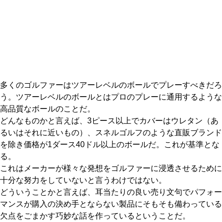
IRONS
アイアン
WEDGES
ウェッジ
PUTTERS
パター
OTHER
その他
多くのゴルファーはツアーレベルのボールでプレーすべきだろ
う。ツアーレベルのボールとはプロのプレーに通用するような
Editor’s Picks
編集部のおすすめ
高品質なボールのことだ。
Our Team
どんなものかと言えば、3ピース以上でカバーはウレタン（あ
私たちのチーム
るいはそれに近いもの）、スネルゴルフのような直販ブランド
Our Mission
私たちの使命
を除き価格が1ダース40ドル以上のボールだ。これが基準とな
る。
ABOUT US
MyGolfSpyJapanとは？
これはメーカーが様々な発想をゴルファーに浸透させるために
十分な努力をしていないと言うわけではない。
どういうことかと言えば、耳当たりの良い売り文句でパフォー
マンスが購入の決め手とならない製品にそもそも備わっている
欠点をごまかす巧妙な話を作っているということだ。