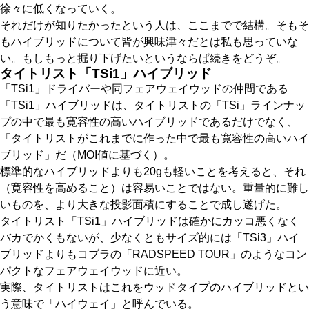
徐々に低くなっていく。
それだけが知りたかったという人は、ここまでで結構。そもそ
もハイブリッドについて皆が興味津々だとは私も思っていな
い。もしもっと掘り下げたいというならば続きをどうぞ。
タイトリスト「TSi1」ハイブリッド
「TSi1」ドライバーや同フェアウェイウッドの仲間である
「TSi1」ハイブリッドは、タイトリストの「TSi」ラインナッ
プの中で最も寛容性の高いハイブリッドであるだけでなく、
「タイトリストがこれまでに作った中で最も寛容性の高いハイ
ブリッド」だ（MOI値に基づく）。
標準的なハイブリッドよりも20gも軽いことを考えると、それ
（寛容性を高めること）は容易いことではない。重量的に難し
いものを、より大きな投影面積にすることで成し遂げた。
タイトリスト「TSi1」ハイブリッドは確かにカッコ悪くなく
バカでかくもないが、少なくともサイズ的には「TSi3」ハイ
ブリッドよりもコブラの「RADSPEED TOUR」のようなコン
パクトなフェアウェイウッドに近い。
実際、タイトリストはこれをウッドタイプのハイブリッドとい
う意味で「ハイウェイ」と呼んでいる。