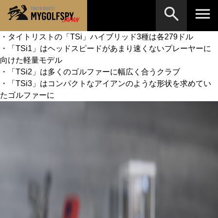
・タイトリストの「TSi」ハイブリッド3種は各279ドル
・「TSi1」はヘッドスピードがあまり速くないプレーヤーに
MOST WANTED
テストランキング
向けた軽量モデル
検索
NEW RELEASES
・「TSi2」は多くのゴルファーに幅広く合うクラブ
新製品情報
・「TSi3」はコンパクトなアイアンのような形状を求めてい
HOW TO
ゴルフ上達・実践テクニック
※メーカー名やクラブ名など、検索したい事柄を入
たゴルファーに
力してください。
LAB
テスト・データ検証
Golf News
ゴルフニュース
REVIEWS
製品レビュー
DRIVERS
ドライバー
FAIRWAY WOODS
フェアウェイウッド
HYBRIDS
ハイブリッド