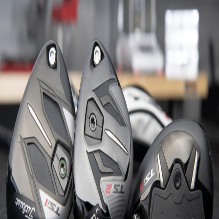
IRONS
アイアン
WEDGES
ウェッジ
PUTTERS
パター
OTHER
その他
Editor’s Picks
編集部のおすすめ
Our Team
私たちのチーム
Our Mission
私たちの使命
ABOUT US
MyGolfSpyJapanとは？