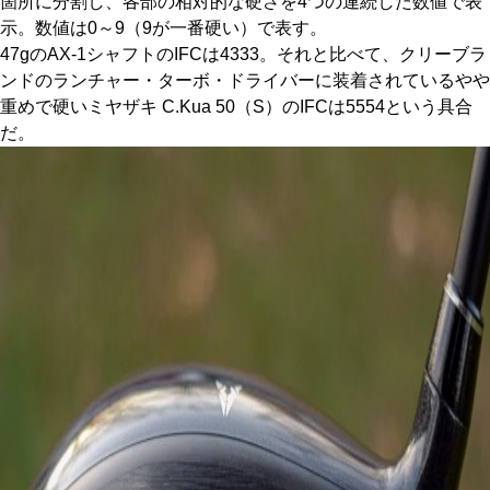
箇所に分割し、各部の相対的な硬さを4つの連続した数値で表
示。数値は0～9（9が一番硬い）で表す。
47gのAX-1シャフトのIFCは4333。それと比べて、クリーブラ
ンドのランチャー・ターボ・ドライバーに装着されているやや
重めで硬いミヤザキ C.Kua 50（S）のIFCは5554という具合
だ。