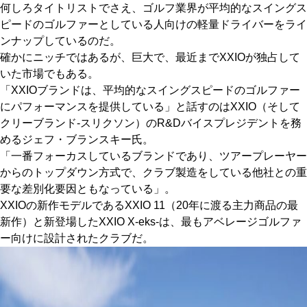
何しろタイトリストでさえ、ゴルフ業界が平均的なスイングス
IRONS
ピードのゴルファーとしている人向けの軽量ドライバーをライ
アイアン
ンナップしているのだ。
WEDGES
ウェッジ
確かにニッチではあるが、巨大で、最近までXXIOが独占して
いた市場でもある。
PUTTERS
パター
「XXIOブランドは、平均的なスイングスピードのゴルファー
にパフォーマンスを提供している」と話すのはXXIO（そして
OTHER
その他
クリーブランド-スリクソン）のR&Dバイスプレジデントを務
Editor’s Picks
めるジェフ・ブランスキー氏。
編集部のおすすめ
「一番フォーカスしているブランドであり、ツアープレーヤー
Our Team
私たちのチーム
からのトップダウン方式で、クラブ製造をしている他社との重
要な差別化要因ともなっている」。
Our Mission
私たちの使命
XXIOの新作モデルであるXXIO 11（20年に渡る主力商品の最
新作）と新登場したXXIO X-eks-は、最もアベレージゴルファ
ABOUT US
MyGolfSpyJapanとは？
ー向けに設計されたクラブだ。