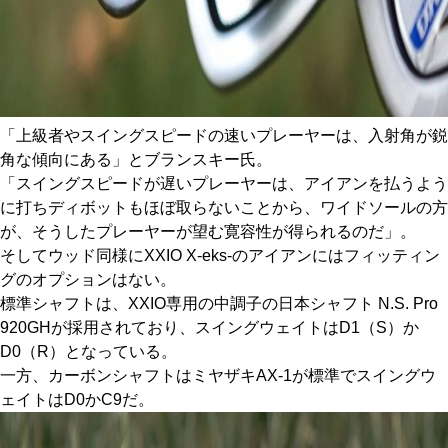
「上級者やスイングスピードの速いプレーヤーは、入射角が鋭
角な傾向にある」とブランスキー氏。
「スイングスピードが遅いプレーヤーは、アイアンを払うよう
に打ちディボットもほぼ取らないことから、ワイドソールの方
が、そうしたプレーヤーが望む寛容性が得られるのだ」。
そしてウッド同様にXXIO X-eks-のアイアンにはフィッティン
グのオプションはない。
標準シャフトは、XXIO専用の中調子の日本シャフト N.S. Pro
920GHが採用されており、スイングウェイトはD1（S）か
D0（R）となっている。
一方、カーボンシャフトはミヤザキAX-1が標準でスイングウ
ェイトはD0かC9だ。