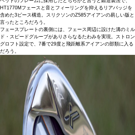
ヘッドのフレームに採用したどちらかと言うと鍛造製法で、
HT1770Mフェースと音とフィーリングを抑えるリアバッジを
含めた3ピース構造。スリクソンのZ585アイアンの易しい版と
言ったところだろう。
フェースプレートの裏側には、フェース周辺に設けた溝のミル
ド・スピードグルーブがありさらなるたわみを実現。ストロン
グロフト設定で、7番で29度と飛距離系アイアンの部類に入る
だろう。