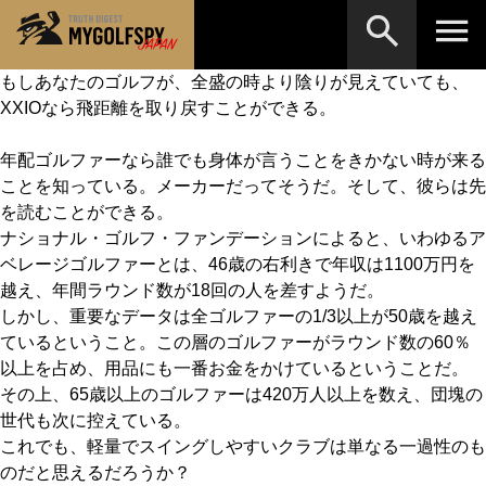
もしあなたのゴルフが、全盛の時より陰りが見えていても、
XXIOなら飛距離を取り戻すことができる。
MOST WANTED
テストランキング
検索
NEW RELEASES
年配ゴルファーなら誰でも身体が言うことをきかない時が来る
新製品情報
ことを知っている。メーカーだってそうだ。そして、彼らは先
HOW TO
ゴルフ上達・実践テクニック
※メーカー名やクラブ名など、検索したい事柄を入
を読むことができる。
力してください。
ナショナル・ゴルフ・ファンデーションによると、いわゆるア
LAB
テスト・データ検証
ベレージゴルファーとは、46歳の右利きで年収は1100万円を
越え、年間ラウンド数が18回の人を差すようだ。
Golf News
ゴルフニュース
しかし、重要なデータは全ゴルファーの1/3以上が50歳を越え
REVIEWS
ているということ。この層のゴルファーがラウンド数の60％
製品レビュー
以上を占め、用品にも一番お金をかけているということだ。
DRIVERS
ドライバー
その上、65歳以上のゴルファーは420万人以上を数え、団塊の
世代も次に控えている。
FAIRWAY WOODS
フェアウェイウッド
これでも、軽量でスイングしやすいクラブは単なる一過性のも
のだと思えるだろうか？
HYBRIDS
ハイブリッド