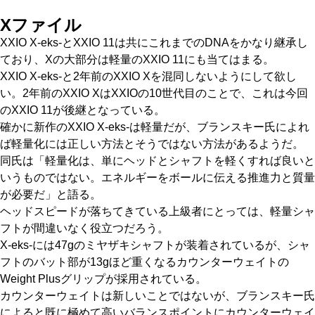
Xファイル
XXIO X-eks-とXXIO 11は共にこれまでのDNAをかなり継承し
ており、Xの大部分は軽量のXXIO 11にも当てはまる。
XXIO X-eks-と2年前のXXIO Xを混同しないようにして欲し
い。2年前のXXIO XはXXIOの10世代目のことで、これは今回
のXXIO 11が後継となっている。
確かに新作のXXIO X-eks-は軽量だが、ブランスキー氏によれ
ば軽量化には正しい方法とそうではない方法があるようだ。
同氏は「軽量化は、単にヘッドとシャフトを軽くすれば良いと
いうものではない。エネルギーをボールに伝える推進力と質量
が必要だ」と語る。
ヘッドスピードが落ちてきている上級者にとっては、軽量シャ
フトが間違いなく役立つだろう。
X-eks-には47gのミヤザキシャフトが装着されているが、シャ
フトのバット部が13gほど重くなるカウンターウェイトの
Weight Plusグリップが採用されている。
カウンターウェイトは新しいことではないが、ブランスキー氏
によると既に極めて高いバランスポイントにカウンターウェイ