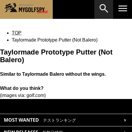
MOST WANTED
テストランキング
TOP
Taylormade Prototype Putter (Not Balero)
検索
NEW RELEASES
新製品情報
Taylormade Prototype Putter (Not
HOW TO
ゴルフ上達・実践テクニック
※メーカー名やクラブ名など、検索したい事柄を入
Balero)
力してください。
LAB
テスト・データ検証
Similar to Taylormade Balero without the wings.
Golf News
ゴルフニュース
What do you think?
REVIEWS
製品レビュー
(images via: golf.com)
DRIVERS
ドライバー
FAIRWAY WOODS
フェアウェイウッド
MOST WANTED
テストランキング
HYBRIDS
ハイブリッド