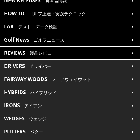
NEW RELEASES
新製品情報
IRONS
アイアン
HOW TO
ゴルフ上達・実践テクニック
WEDGES
ウェッジ
LAB
テスト・データ検証
PUTTERS
パター
Golf News
ゴルフニュース
OTHER
その他
REVIEWS
製品レビュー
Editor’s Picks
編集部のおすすめ
DRIVERS
ドライバー
Our Team
私たちのチーム
FAIRWAY WOODS
フェアウェイウッド
Our Mission
私たちの使命
HYBRIDS
ハイブリッド
ABOUT US
MyGolfSpyJapanとは？
IRONS
アイアン
WEDGES
ウェッジ
PUTTERS
パター