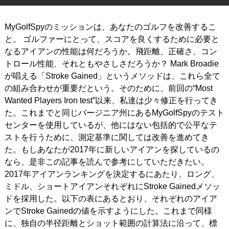
IRONS
アイアン
MyGolfSpyのミッションは、あなたのゴルフを改善するこ
WEDGES
と。 ゴルファーにとって、スコアを良くするために必要と
ウェッジ
なるアイアンの性能は何だろうか。飛距離、正確さ、コン
PUTTERS
パター
トロール性能、それともやさしさだろうか？ Mark Broadie
が唱える「Stroke Gained」というメソッドは、これら全て
OTHER
その他
の組み合わせが重要だという。そのために、前回の“Most
Wanted Players Iron test”以来、私達は少々修正を行ってき
Editor’s Picks
編集部のおすすめ
た。これまでと同じバージニア州にあるMyGolfSpyのテスト
Our Team
センターを使用しているが、他にはない包括的で公平なテ
私たちのチーム
ストを行うために、測定基準に関しては改善を進めてき
Our Mission
私たちの使命
た。もしあなたが2017年に新しいアイアンを探しているの
なら、是非この記事を読んで参考にしていただきたい。
ABOUT US
MyGolfSpyJapanとは？
2017年アイアンランキングを決定するにあたり、ロング、
ミドル、ショートアイアンそれぞれにStroke Gainedメソッ
ドを採用した。以下の表にあるとおり、それぞれのアイア
ンでStroke Gainedの値を示すようにした。これまで同様
に、独自の半径距離とショット範囲の計算法に沿って、標