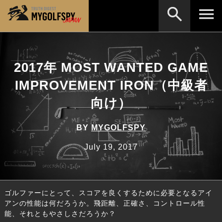
MOST WANTED
テストランキング
2017年 MOST WANTED GAME
検索
NEW RELEASES
新製品情報
IMPROVEMENT IRON（中級者
HOW TO
ゴルフ上達・実践テクニック
※メーカー名やクラブ名など、検索したい事柄を入
向け）
力してください。
LAB
テスト・データ検証
BY
MYGOLFSPY
Golf News
ゴルフニュース
July 19, 2017
REVIEWS
製品レビュー
DRIVERS
ドライバー
ゴルファーにとって、スコアを良くするために必要となるアイ
FAIRWAY WOODS
フェアウェイウッド
アンの性能は何だろうか。飛距離、正確さ、コントロール性
能、それともやさしさだろうか？
HYBRIDS
ハイブリッド