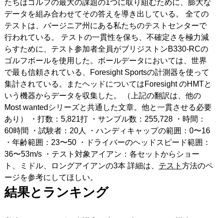
たちはゴルフの最大の課題の1つに取り組むために、膨大な
データを組み合わせてその答えを導き出している。 全ての
テストは、バージニア州にある私たちのテストセンターで
行われている。 テストの一貫性を保ち、不確定さを極力減
らすために、テスト参加者全員がブリジストンB330-RCの
ゴルフボールを使用した。ボールデータにおいては、世界
で最も信頼されている、Foresight Sportsの計測器を使って
集計されている。またヘッドについてはForesight のHMTと
いう機器からデータを収集した。 （上記の翻訳は、他の
Most wantedシリーズと共通した文章。他と一貫させる必要
あり） ・打数：5,821打 ・サンプル数：255,728 ・時間：
60時間 ・試験者：20人 ・ハンディキャップの範囲：0〜16
・年齢範囲：23〜50 ・ドライバーのヘッドスピード範囲：
36〜53m/s ・テスト対象アイアン：各セットからショー
ト、ミドル、ロングアイアンの3本 詳細は、
テスト
方法のペ
ージを参考にしてほしい。
結果とランキング