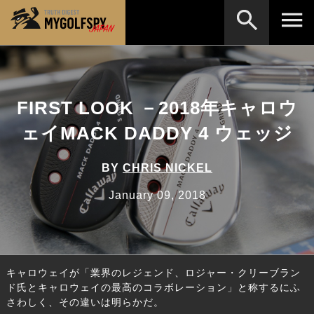
MOST WANTED
テストランキング
検索
NEW RELEASES
FIRST LOOK －2018年キャロウ
新製品情報
ェイMACK DADDY 4 ウェッジ
HOW TO
ゴルフ上達・実践テクニック
※メーカー名やクラブ名など、検索したい事柄を入
力してください。
LAB
テスト・データ検証
BY
CHRIS NICKEL
Golf News
ゴルフニュース
January 09, 2018
REVIEWS
製品レビュー
DRIVERS
ドライバー
キャロウェイが「業界のレジェンド、ロジャー・クリーブラン
FAIRWAY WOODS
フェアウェイウッド
ド氏とキャロウェイの最高のコラボレーション」と称するにふ
さわしく、その違いは明らかだ。
HYBRIDS
ハイブリッド