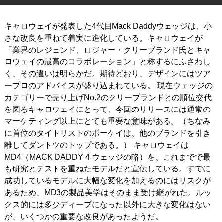
IRONS
アイアン
キャロウェイが発表した4代目Mack Daddyウェッジは、小
WEDGES
さな改良を重ねて着実に進化している。キャロウェイが
ウェッジ
「業界のレジェンド、ロジャー・クリーブランド氏とキャ
PUTTERS
パター
ロウェイの最高のコラボレーション」と称するにふさわし
く、その違いは明らかだ。期待どおり、デザインにはツア
OTHER
その他
ープロのアドバイスが盛り込まれている。
現在ウェッジの
カテゴリーで売り上げNo.2のクリーブランドとの順位交代
Editor’s Picks
編集部のおすすめ
を図るキャロウェイにとって、今回のリリースには通常の
Our Team
マーケティング以上にとても重要な意味がある。（ちなみ
私たちのチーム
に首位のタイトリストのボーケイは、他のブランドを引き
Our Mission
私たちの使命
離してダントツのトップである。）
キャロウェイは
MD4（MACK DADDY 4 ウェッジの略）を、これまでで最
ABOUT US
MyGolfSpyJapanとは？
も研究とテストを重ねたモデルだと宣伝している。すでに
成功しているモデルに大幅な変化を加えるのにはリスクが
あるため、MD3の製品美学はそのまま受け継がれた。ルッ
クス的には多少ディープになった以外に大きな変化はない
が、いくつかの重要な改良があったようだ。