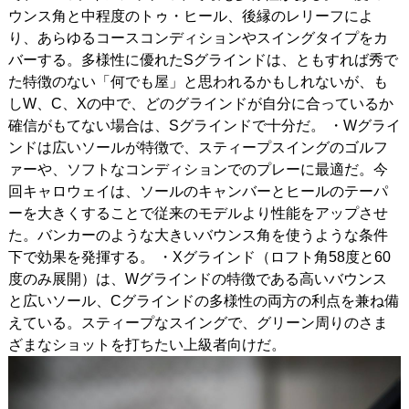
ウンス角と中程度のトゥ・ヒール、後縁のレリーフによ
り、あらゆるコースコンディションやスイングタイプをカ
バーする。多様性に優れたSグラインドは、ともすれば秀で
た特徴のない「何でも屋」と思われるかもしれないが、も
しW、C、Xの中で、どのグラインドが自分に合っているか
確信がもてない場合は、Sグラインドで十分だ。
・Wグライ
ンドは広いソールが特徴で、スティープスイングのゴルフ
ァーや、ソフトなコンディションでのプレーに最適だ。今
回キャロウェイは、ソールのキャンバーとヒールのテーパ
ーを大きくすることで従来のモデルより性能をアップさせ
た。バンカーのような大きいバウンス角を使うような条件
下で効果を発揮する。
・Xグラインド（ロフト角58度と60
度のみ展開）は、Wグラインドの特徴である高いバウンス
と広いソール、Cグラインドの多様性の両方の利点を兼ね備
えている。スティープなスイングで、グリーン周りのさま
ざまなショットを打ちたい上級者向けだ。