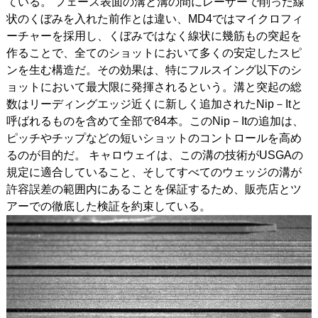
ている。
フェース表面の溝と溝の間にレーザーで削った線
状のくぼみを入れた前作とは違い、MD4ではマイクロフィ
ーチャーを採用し、くぼみではなく線状に幾筋もの突起を
作ることで、全てのショットにおいて多くの安定したスピ
ンを生む構造だ。その効果は、特にフルスイング以下のシ
ョットにおいて最大限に発揮されるという。溝と突起の総
数はリーディングエッジ近くに新しく追加されたNip－Itと
呼ばれるものを含めて全部で84本。このNip－Itの追加は、
ピッチやチップなどの短いショットのコントロールを高め
るのが目的だ。
キャロウェイは、この溝の技術がUSGAの
規定に適合していること、そしてすべてのウェッジの溝が
許容誤差の範囲内にあることを保証するため、販売店とツ
アーでの徹底した検証を約束している。