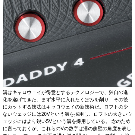
溝はキャロウェイが得意とするテクノロジーで、独自の進
化を遂げてきた。まず水平に入れたくぼみを削り、その後
にカットする技法はキャロウェイの新技術だ。ロフトの少
ないウェッジには20Vという溝を採用し、ロフトの大きいウ
ェッジにはより鋭い5Vという溝を採用している。
念のため
に言っておくが、これらのVの数字は溝の側壁の角度を表し