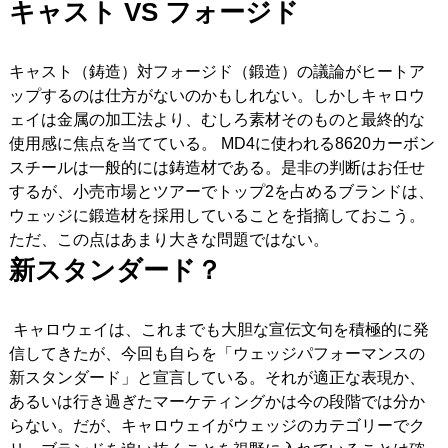
キャスト VS
フォージド
キャスト（鋳造）対フォージド（鍛造）の議論がヒートア
ップするのは仕方がないのかもしれない。しかしキャロウ
ェイは金属の加工法より、むしろ素材そのものと最終的な
使用感に焦点を当てている。 MD4に使われる8620カーボン
スチールは一般的には鋳造材である。是非の判断はお任せ
するが、小売市場とツアーでトップ2を占めるブランドは、
ウェッジに鍛造材を採用していることを指摘しておこう。
ただ、この点はあまり大きな問題ではない。
新スタンダード？
キャロウェイは、これまでも大胆な宣伝文句を積極的に発
信してきたが、今回も自らを「ウェッジパフォーマンスの
新スタンダード」と宣言している。それが適正な表現か、
あるいは行き過ぎたマーケティングかは今の段階では分か
らない。だが、キャロウェイがウェッジのカテゴリーでク