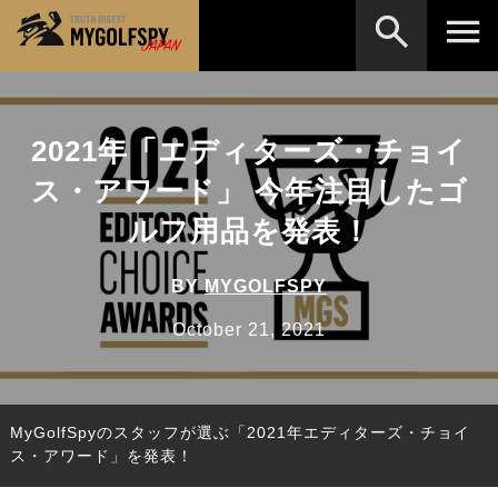
MOST WANTED
テストランキング
2021年「エディターズ・チョイ
検索
NEW RELEASES
新製品情報
ス・アワード」 今年注目したゴ
HOW TO
ゴルフ上達・実践テクニック
※メーカー名やクラブ名など、検索したい事柄を入
ルフ用品を発表！
力してください。
LAB
テスト・データ検証
BY
MYGOLFSPY
Golf News
ゴルフニュース
October 21, 2021
REVIEWS
製品レビュー
DRIVERS
ドライバー
MyGolfSpyのスタッフが選ぶ「2021年エディターズ・チョイ
FAIRWAY WOODS
フェアウェイウッド
ス・アワード」を発表！
HYBRIDS
ハイブリッド