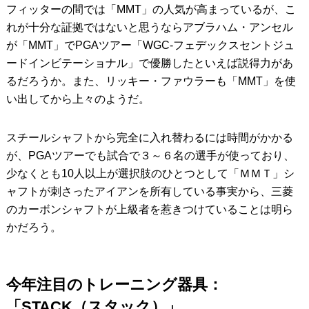
フィッターの間では「MMT」の人気が高まっているが、こ
れが十分な証拠ではないと思うならアブラハム・アンセル
が「MMT」でPGAツアー「WGC-フェデックスセントジュ
ードインビテーショナル」で優勝したといえば説得力があ
るだろうか。また、リッキー・ファウラーも「MMT」を使
い出してから上々のようだ。
スチールシャフトから完全に入れ替わるには時間がかかる
が、PGAツアーでも試合で３～６名の選手が使っており、
少なくとも10人以上が選択肢のひとつとして「ＭＭＴ」シ
ャフトが刺さったアイアンを所有している事実から、三菱
のカーボンシャフトが上級者を惹きつけていることは明ら
かだろう。
今年注目のトレーニング器具：
「STACK（スタック）」