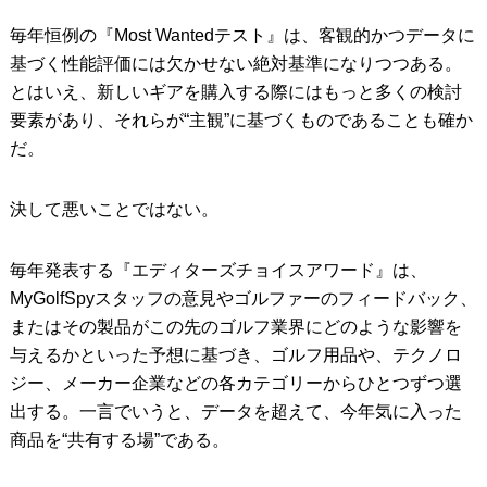
毎年恒例の『Most Wantedテスト』は、客観的かつデータに
IRONS
アイアン
基づく性能評価には欠かせない絶対基準になりつつある。
WEDGES
ウェッジ
とはいえ、新しいギアを購入する際にはもっと多くの検討
要素があり、それらが“主観”に基づくものであることも確か
PUTTERS
パター
だ。
OTHER
その他
決して悪いことではない。
Editor’s Picks
編集部のおすすめ
Our Team
私たちのチーム
毎年発表する『エディターズチョイスアワード』は、
MyGolfSpyスタッフの意見やゴルファーのフィードバック、
Our Mission
私たちの使命
またはその製品がこの先のゴルフ業界にどのような影響を
与えるかといった予想に基づき、ゴルフ用品や、テクノロ
ABOUT US
MyGolfSpyJapanとは？
ジー、メーカー企業などの各カテゴリーからひとつずつ選
出する。一言でいうと、データを超えて、今年気に入った
商品を“共有する場”である。