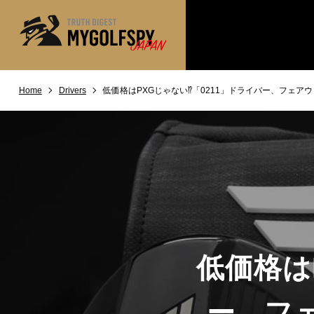
Home
Drivers
低価格はPXGじゃない⁉「0211」ドライバー、フェア
MOST WANTED
テストランキング
NEW RELEASES
新製品情報
※メーカー
HOW TO
ゴルフ上達・実践テクニック
LAB
テスト・データ検証
Golf News
ゴルフニュース
REVIEWS
製品レビュー
低価格は
DRIVERS
ドライバー
FAIRWAY WOODS
ー、フ
フェアウェイウッド