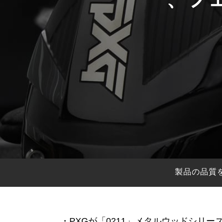
HYBRIDS
ハイブリッド
IRONS
アイアン
WEDGES
ウェッジ
PUTTERS
パター
OTHER
その他
Editor’s Picks
編集部のおすすめ
Our Team
私たちのチーム
Our Mission
私たちの使命
製品の品質
ABOUT US
MyGolfSpyJapanとは？
・PXGが「0211」メタルウッドシリー