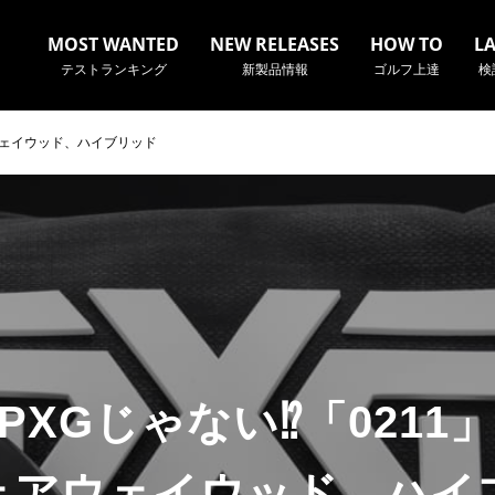
MOST WANTED
NEW RELEASES
HOW TO
L
テストランキング
新製品情報
ゴルフ上達
検
ウェイウッド、ハイブリッド
名やクラブ名など、検索したい事柄を入力してください。
PXGじゃない⁉「0211
ェアウェイウッド、ハイ