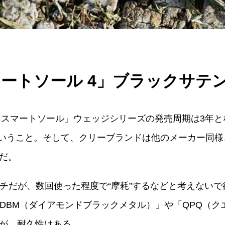
ートソール 4」ブラックサテ
の「スマートソール」ウェッジシリーズの発売周期は3年
ということ。そして、クリーブランドは他のメーカー同
だ。
イチだが、数回使った程度で“摩耗”するなどと考えない
DBM（ダイアモンドブラックメタル）」や「QPQ（ク
が、耐久性はある。