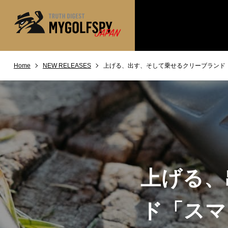
Home
NEW RELEASES
上げる、出す、そして乗せるクリーブランド「
MOST WANTED
テストランキング
NEW RELEASES
新製品情報
※メーカー
HOW TO
ゴルフ上達・実践テクニック
LAB
テスト・データ検証
Golf News
ゴルフニュース
上げる、
REVIEWS
製品レビュー
DRIVERS
ドライバー
ド「スマ
FAIRWAY WOODS
フェアウェイウッド