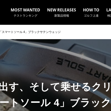
MOST WANTED
NEW RELEASES
HOW TO
L
テストランキング
新製品情報
ゴルフ上達
検
スマートソール 4」ブラックサテンウェッジ
名やクラブ名など、検索したい事柄を入力してください。
出す、そして乗せるク
ートソール 4」ブラッ