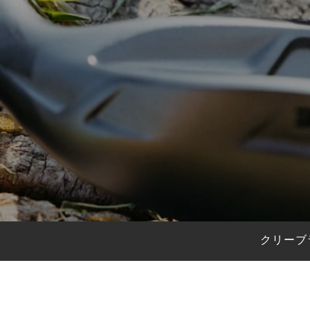
HYBRIDS
ハイブリッド
IRONS
アイアン
WEDGES
ウェッジ
PUTTERS
パター
OTHER
その他
Editor’s Picks
編集部のおすすめ
Our Team
私たちのチーム
Our Mission
私たちの使命
クリーブ
ABOUT US
MyGolfSpyJapanとは？