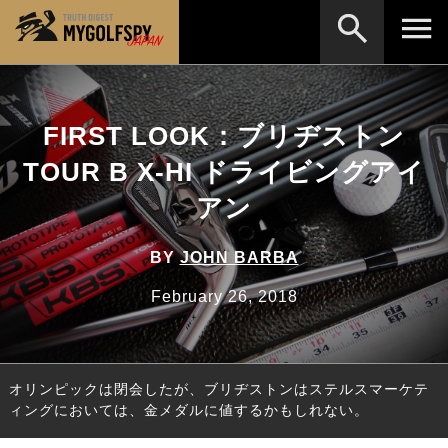
MOST WANTED
テストランキング
FIRST LOOK：ブリヂストン
検索
NEW RELEASES
新製品情報
TOUR B X‐HI ドライビングアイ
HOW TO
ゴルフ上達・実践テクニック
※メーカー名やクラブ名など、検索したい事柄を入
アン
力してください。
LAB
テスト・データ検証
BY
JOHN BARBA
Golf News
ゴルフニュース
February 26, 2018
REVIEWS
製品レビュー
DRIVERS
ドライバー
オリンピックは閉会したが、ブリヂストンはステルスマーケテ
FAIRWAY WOODS
フェアウェイウッド
ィングにおいては、金メダルに値するかもしれない。
HYBRIDS
ハイブリッド