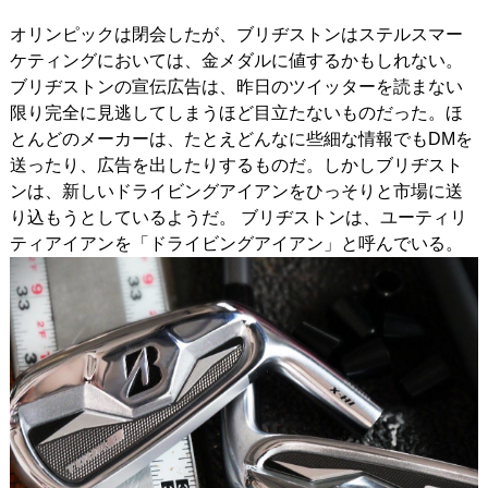
オリンピックは閉会したが、ブリヂストンはステルスマー
IRONS
アイアン
ケティングにおいては、金メダルに値するかもしれない。
WEDGES
ウェッジ
ブリヂストンの宣伝広告は、昨日のツイッターを読まない
限り完全に見逃してしまうほど目立たないものだった。ほ
PUTTERS
パター
とんどのメーカーは、たとえどんなに些細な情報でもDMを
送ったり、広告を出したりするものだ。しかしブリヂスト
OTHER
その他
ンは、新しいドライビングアイアンをひっそりと市場に送
り込もうとしているようだ。 ブリヂストンは、ユーティリ
Editor’s Picks
編集部のおすすめ
ティアイアンを「ドライビングアイアン」と呼んでいる。
Our Team
私たちのチーム
Our Mission
私たちの使命
ABOUT US
MyGolfSpyJapanとは？