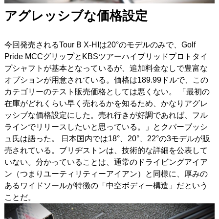
アグレッシブな価格設定
今回発売されるTour B X-HIは20°のモデルのみで、Golf
Pride MCCグリップとKBSツアーハイブリッドプロトタイ
プシャフトが基本となっているが、追加料金なしで豊富な
オプションが用意されている。価格は189.99ドルで、この
カテゴリーのテスト販売価格としては悪くない。 「最初の
在庫がどれくらい早く売れるかを知るため、かなりアグレ
ッシブな価格設定にした。売れ行きが好調であれば、フル
ラインでリリースしたいと思っている。」とクパーブッシ
ュ氏は語った。 日本国内では18°、20°、22°の3モデルが販
売されている。ブリヂストンは、技術的な詳細を公表して
いない。分かっていることは、通常のドライビングアイア
ン（つまりユーティリティーアイアン）と同様に、厚みの
あるワイドソールが特徴の「中空ボディー構造」だという
ことだ。