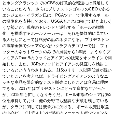
とホンダクラシックでのCBSの好意的な報道には満足して
いることだろう。 さらにブリヂストンゴルフのCEOである
エンジェル・イラガン氏は、PGAツアーで使用するボール
の標準化を支持しており、USGAもこれに向けて動き出しそ
うな勢いだ。現在のトレンドと逆行する「ボールの標準
化」を提唱するボールメーカーは、それを懐疑的に見てい
る人たちにとっては格好の話のネタになる。 ブリヂストン
の事業全体でシェアの少ないクラブカテゴリーでは、フィ
ッターのネットワークのみでの展開から1年後、ようやくプ
レミアムTour Bのウッドとアイアンの販売をオンラインで開
始した。また、JGRのウッドとアイアンの見直しを検討し
ているといううわさもある。 J15のリリース以降低迷が続い
ていたことを考えれば、ドライビングアイアンのようなニ
ッチな商品を限定的なテスト販売にしたことは容易に理解
できる。2017年はブリヂストンにとって多忙な年だった
が、2018年も忙しくなりそうだ。ボール市場のシェアは第3
位を維持しており、他の分野でも堅調な実績を残している
が、クラブに関しては競争力に欠ける。 ボール販売は収益
の中心だ。ブリヂストンは現在のマーケットポジションを